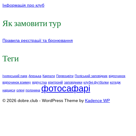
Інформація про клуб
Як замовити тур
Правила реєстрації та бронювання
Теги
Ічнянський парк
Апецька
Карпати
Первоцвіти
Поліський заповідник
відпочинок
відпочинок взимку
відпустка
еритроній
заповідники
клубні футболки
котедж
фотосафарі
нарциси
олені
полонина
© 2026 dobre.club - WordPress Theme by
Kadence WP