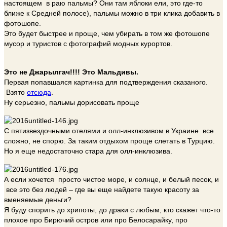
настоящем в раю пальмы? Они там яблоки ели, это где-то
ближе к Средней полосе), пальмы можно в три клика добавить в
фотошопе.
Это будет быстрее и проще, чем убирать в том же фотошопе
мусор и туристов с фотографий модных курортов.
Это не Джарылгач!!!! Это Мальдивы.
Первая попавшаяся картинка для подтверждения сказаного.
Взято
отсюда
.
Ну серьезно, пальмы дорисовать проще
С пятизвездочными отелями и олл-инклюзивом в Украине все
сложно, не спорю. За таким отдыхом проще слетать в Турцию.
Но я еще недостаточно стара для олл-инклюзива.
А если хочется просто чистое море, и солнце, и белый песок, и
все это без людей – где вы еще найдете такую красоту за
вменяемые деньги?
Я буду спорить до хрипоты, до драки с любым, кто скажет что-то
плохое про Бирючий остров или про Белосарайку, про