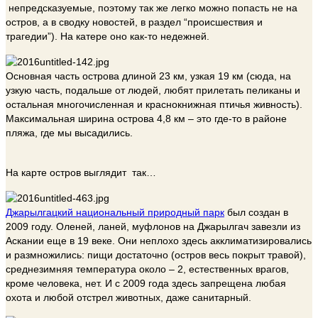
непредсказуемые, поэтому так же легко можно попасть не на
остров, а в сводку новостей, в раздел “происшествия и
трагедии”). На катере оно как-то недежней.
Основная часть острова длиной 23 км, узкая 19 км (сюда, на
узкую часть, подальше от людей, любят прилетать пеликаны и
остальная многочисленная и краснокнижная птичья живность).
Максимальная ширина острова 4,8 км – это где-то в районе
пляжа, где мы высадились.
На карте остров выглядит так…
Джарылгацкий национальный природный парк
был создан в
2009 году. Оленей, ланей, муфлонов на Джарылгач завезли из
Аскании еще в 19 веке. Они неплохо здесь акклиматизировались
и размножились: пищи достаточно (остров весь покрыт травой),
среднезимняя температура около – 2, естественных врагов,
кроме человека, нет. И с 2009 года здесь запрещена любая
охота и любой отстрел животных, даже санитарный.