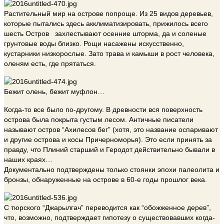
Растительный мир на острове попроще. Из 25 видов деревьев,
которые пытались здесь акклиматизировать, прижилось всего
шесть Остров захлестывают осенние шторма, да и соленые
грунтовые воды близко. Рощи насажены искусственно,
кустарники низкорослые. Зато трава и камыши в рост человека,
оленям есть, где прятаться.
Бежит олень, бежит муфлон…
Когда-то все было по-другому. В древности вся поверхность
острова была покрыта густым лесом. Античные писатели
называют остров “Ахилесов бег” (хотя, это название оспаривают
и другие острова и косы Причерноморья). Это если принять за
правду, что Плиний старший и Геродот действительно бывали в
наших краях…
Документально подтверждены только стоянки эпохи палеолита и
бронзы, обнаруженные на острове в 60-е годы прошлог века.
С тюрского “Джарылгач” переводится как “обожженное дерев”,
что, возможно, подтверждает гипотезу о существовавших когда-