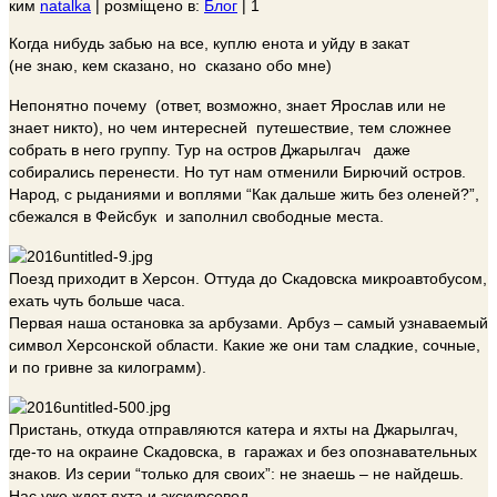
ким
natalka
|
розміщено в:
Блог
|
1
Когда нибудь забью на все, куплю енота и уйду в закат
(не знаю, кем сказано, но сказано обо мне)
Непонятно почему (ответ, возможно, знает Ярослав или не
знает никто), но чем интересней путешествие, тем сложнее
собрать в него группу. Тур на остров Джарылгач даже
собирались перенести. Но тут нам отменили Бирючий остров.
Народ, с рыданиями и воплями “Как дальше жить без оленей?”,
сбежался в Фейсбук и заполнил свободные места.
Поезд приходит в Херсон. Оттуда до Скадовска микроавтобусом,
ехать чуть больше часа.
Первая наша остановка за арбузами. Арбуз – самый узнаваемый
символ Херсонской области. Какие же они там сладкие, сочные,
и по гривне за килограмм).
Пристань, откуда отправляются катера и яхты на Джарылгач,
где-то на окраине Скадовска, в гаражах и без опознавательных
знаков. Из серии “только для своих”: не знаешь – не найдешь.
Нас уже ждет яхта и экскурсовод.