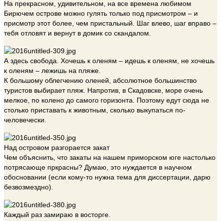
На прекрасном, удивительном, на все времена любимом
Бирючем острове можно гулять только под присмотром – и
присмотр этот более, чем пристальный. Шаг влево, шаг вправо –
тебя отловят и вернут в домик со скандалом.
А здесь свобода. Хочешь к оленям – идешь к оленям, не хочешь
к оленям – лежишь на пляже.
К большому облегчению оленей, абсолютное большинство
туристов выбирает пляж. Напротив, в Скадовске, море очень
мелкое, по колено до самого горизонта. Поэтому едут сюда не
столько приставать к животным, сколько выкупаться по-
человечески.
Над островом разгорается закат
Чем объяснить, что закаты на нашем приморском юге настолько
потрясающе пркрасны? Думаю, это нуждается в научном
обосновании (если кому-то нужна тема для диссертации, дарю
безвозмездно).
Каждый раз замираю в восторге.