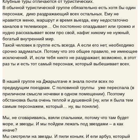
Клубные туры отличаются от туристических.
В обычной туристической группе обязательно есть хотя бы один
персонаж, дико раздражающий всех остальных. Ему не
нравится меню, маршрут и время выезда, ему недостаточно
каналов в телевизоре… Он постоянно опаздывает или громко и
нудно рассказывает всем про свой, нафиг никому не нужный,
богатый внутренний мир.
Такой человек в группе есть всегда. А если его нет, необходимо
срочно задуматься. Потому что это общее правило, не имеющее
исключений. И, если тебя никто не раздражает, возможно, в этот
раз ты и есть тот самый персонаж, который выбешивает всех.
В нашей группе на Джарылгаче я знала почти всех по
предидущим поездкам. С половиной группы уже переспала (в
приличном смысле ночевки в одном помещении). Поэтому
обстановка была очень теплой и душевной (ну, или я была тем
самым персонажем, который… ну, вы поняли).
Мы, не сговариваясь, взяли спальники, потому что там будет
море, и звезды. И мы пойдем лежать под звездами – а как
иначе?
Мы смотрели на звезды. И пили коньяк. И ели арбуз, который