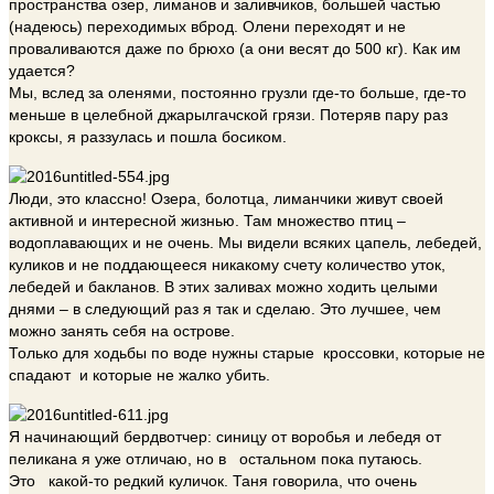
пространства озер, лиманов и заливчиков, большей частью
(надеюсь) переходимых вброд. Олени переходят и не
проваливаются даже по брюхо (а они весят до 500 кг). Как им
удается?
Мы, вслед за оленями, постоянно грузли где-то больше, где-то
меньше в целебной джарылгачской грязи. Потеряв пару раз
кроксы, я раззулась и пошла босиком.
Люди, это классно! Озера, болотца, лиманчики живут своей
активной и интересной жизнью. Там множество птиц –
водоплавающих и не очень. Мы видели всяких цапель, лебедей,
куликов и не поддающееся никакому счету количество уток,
лебедей и бакланов. В этих заливах можно ходить целыми
днями – в следующий раз я так и сделаю. Это лучшее, чем
можно занять себя на острове.
Только для ходьбы по воде нужны старые кроссовки, которые не
спадают и которые не жалко убить.
Я начинающий бердвотчер: синицу от воробья и лебедя от
пеликана я уже отличаю, но в остальном пока путаюсь.
Это какой-то редкий куличок. Таня говорила, что очень