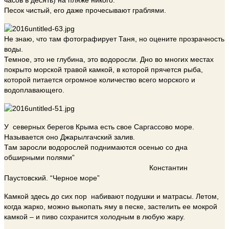
часов в десять) на пляже никого.
Песок чистый, его даже прочесывают граблями.
Не знаю, что там фотографирует Таня, но оцените прозрачность
воды.
Темное, это не глубина, это водоросли. Дно во многих местах
покрыто морской травой камкой, в которой прячется рыба,
которой питается огромное количество всего морского и
водоплавающего.
У северных берегов Крыма есть свое Саргассово море.
Называется оно Джарылгачский залив.
Там заросли водорослей поднимаются осенью со дна
обширными полями”
Константи
н
Паустовский. “Черное море”
Камкой здесь до сих пор набивают подушки и матрасы. Летом,
когда жарко, можно выкопать яму в песке, застелить ее мокрой
камкой – и пиво сохранится холодным в любую жару.