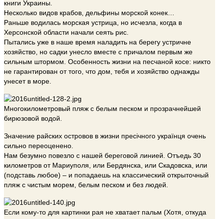
книги Украины.
Несколько видов крабов, дельфины морской конек…
Раньше водилась морская устрица, но исчезла, когда в
Херсонской области начали сеять рис.
Пытались уже в наше время наладить на берегу устричне
хозяйство, но садки унесло вместе с причалом первым же
сильным штормом. Особенность жизни на песчаной косе: никто
не гарантирован от того, что дом, тебя и хозяйство однажды
унесет в море.
Многокилометровый пляж с белым песком и прозрачнейшей
бирюзовой водой.
Значение райских островов в жизни пресічного українця очень
сильно переоценено.
Нам безумно повезло с нашей береговой линией. Отъедь 30
километров от Мариуполя, или Бердянска, или Скадовска, или
(подставь любое) – и попадаешь на классический открыточный
пляж с чистым морем, белым песком и без людей.
Если кому-то для картинки рая не хватает пальм (Хотя, откуда