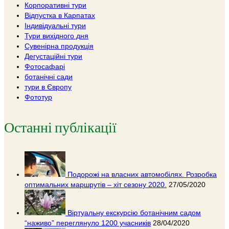
Корпоративні тури
Відпустка в Карпатах
Індивідуальні тури
Тури вихідного дня
Сувенірна продукція
Дегустаційні тури
Фотосафарі
ботанічні сади
тури в Європу
Фототур
Останні публікації
Подорожі на власних автомобілях. Розробка
оптимальних маршрутів – хіт сезону 2020.
27/05/2020
Віртуальну екскурсію ботанічним садом
“наживо” переглянуло 1200 учасників
28/04/2020