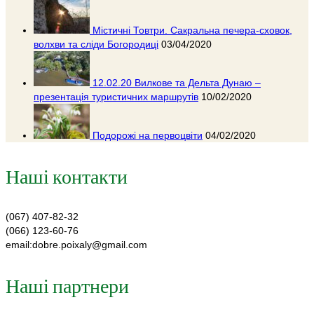
Містичні Товтри. Сакральна печера-сховок,
волхви та сліди Богородиці
03/04/2020
12.02.20 Вилкове та Дельта Дунаю –
презентація туристичних маршрутів
10/02/2020
Подорожі на первоцвіти
04/02/2020
Наші контакти
(067) 407-82-32
(066) 123-60-76
email:dobre.poixaly@gmail.com
Наші партнери