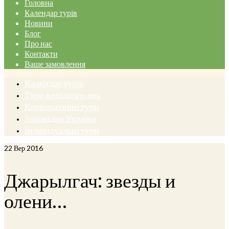
Головна
Календар турів
Новини
Блог
Про нас
Контакти
Ваше замовлення
Календар турів
Тури вихідного дня
Корпоративні тури
Заповідна Україна
Індивідуальні тури
22
Вер 2016
Джарылгач: звезды и
олени…