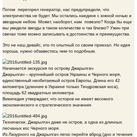
Потом перегорел генератор, нас предупредили, что
электричества не будет. Мы остались наедине с южной ночью и
звездным небом. Может, наоборот, нам повезло? Когда бы еще
мы увидели звезды в таком количестве и так близко? Ужин при
свечах тоже можно записывать в достоинства и преимущества.
Это не наш девайс, кто-то опытный со своим приехал. Но идея
хороша, нужно обзавестись чем-то подобным.
Начинается экскурсия по острову Джарылгач.
Джарылгач – крупнейший остров Украины и Черного моря,
единственный необитаемый остров Европы. Длина его 42
километра (длиннее в Украине только Тендровская коса),
площадь 62 квадратных километра.
Википедия утверждает, что осторов не имеет весомого
экономического и стратегического значения.
Технически, Джарылгач даже не остров, а одна из длинных
песчаных кос Черного моря.
Из Лазурного на Джарылгач легко перейти вброд (дно и течения