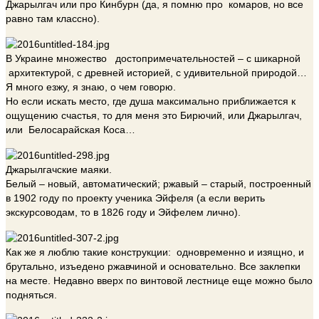
Джарылгач или про Кинбурн (да, я помню про комаров, но все
равно там классно).
В Украине множество достопримечательностей – с шикарной
архитектурой, с древней историей, с удивительной природой…
Я много езжу, я знаю, о чем говорю.
Но если искать место, где душа максимально приближается к
ощущению счастья, то для меня это Бирючий, или Джарылгач,
или Белосарайская Коса…
Джарылгачские маяки.
Белый – новый, автоматический; ржавый – старый, построенный
в 1902 году по проекту ученика Эйфеля (а если верить
экскурсоводам, то в 1826 году и Эйфелем лично).
Как же я люблю такие конструкции: одновременно и изящно, и
брутально, изъедено ржавчиной и основательно. Все заклепки
на месте. Недавно вверх по винтовой лестнице еще можно было
подняться.