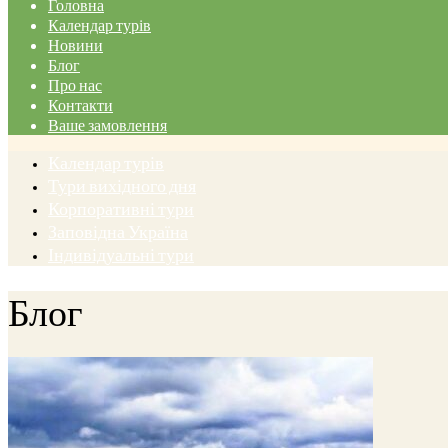
Головна
Календар турів
Новини
Блог
Про нас
Контакти
Ваше замовлення
Календар турів
Тури вихідного дня
Корпоративні тури
Заповідна Україна
Індивідуальні тури
Блог