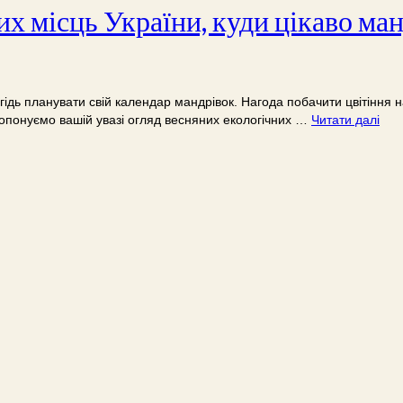
их місць України, куди цікаво ма
дь планувати свій календар мандрівок. Нагода побачити цвітіння на
ропонуємо вашій увазі огляд весняних екологічних …
Читати далі