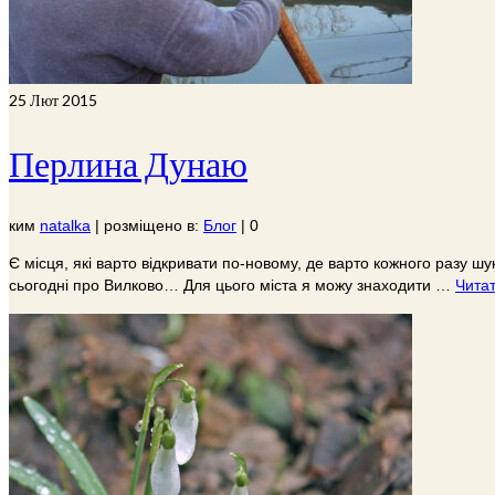
25
Лют 2015
Перлина Дунаю
ким
natalka
|
розміщено в:
Блог
|
0
Є місця, які варто відкривати по-новому, де варто кожного разу ш
сьогодні про Вилково… Для цього міста я можу знаходити …
Читат