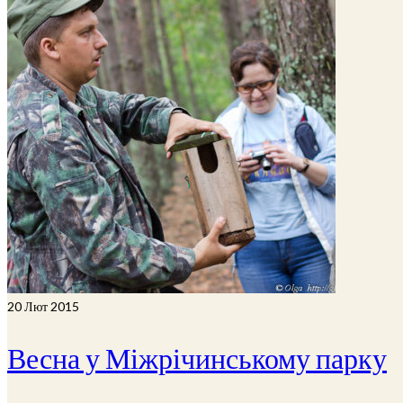
20
Лют 2015
Весна у Міжрічинському парку