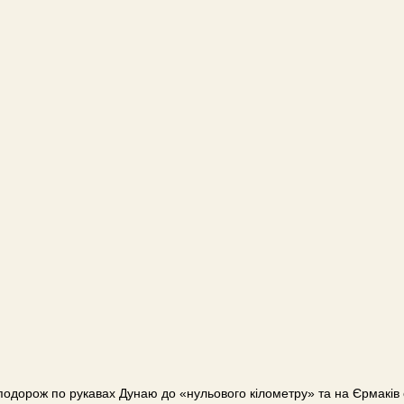
дорож по рукавах Дунаю до «нульового кілометру» та на Єрмаків ос