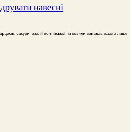
ндрувати навесні
рцисів, сакури, азалії понтійської чи ковили випадає всього лише