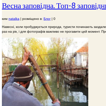
Весна заповідна. Топ-8 заповідн
ким
natalka
|
розміщено в:
Блог
|
0
Навесні, коли пробуджується природа, туристи починають заздалегі
раз на рік, і для фотографів важливо не прогавити цей момент. П