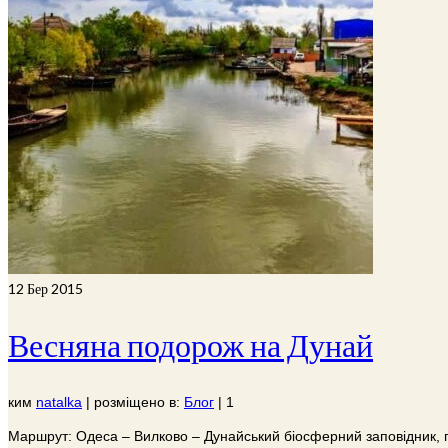
12
Бер 2015
Весняна подорож на Дунай
ким
natalka
|
розміщено в:
Блог
|
1
Маршрут: Одеса – Вилково – Дунайський біосферний заповідник, по