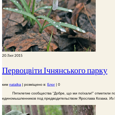
20
Лют 2015
Первоцвіти Ічнянського парку
ким
natalka
|
розміщено в:
Блог
|
0
Пятилетие сообщества “Добре, що ми поїхали!” отметили поез
единомышленников под предводительством Ярослава Козака. Из 