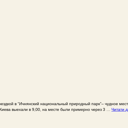
дкой в “Ичнянский национальный природный парк”– чудное место
Киева выехали в 9,00, на месте были примерно через 3 …
Читати д