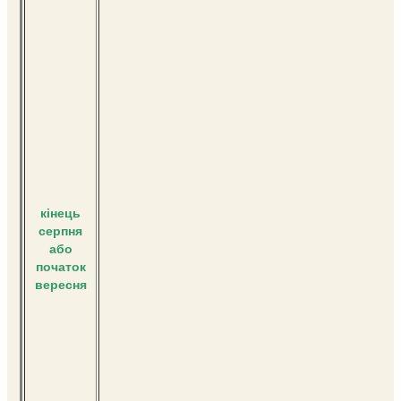
кінець
серпня
або
початок
вересня