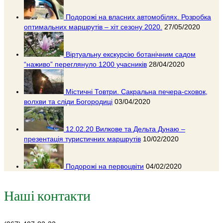
Подорожі на власних автомобілях. Розробка
оптимальних маршрутів – хіт сезону 2020.
27/05/2020
Віртуальну екскурсію ботанічним садом
“наживо” переглянуло 1200 учасників
28/04/2020
Містичні Товтри. Сакральна печера-сховок,
волхви та сліди Богородиці
03/04/2020
12.02.20 Вилкове та Дельта Дунаю –
презентація туристичних маршрутів
10/02/2020
Подорожі на первоцвіти
04/02/2020
Наші контакти