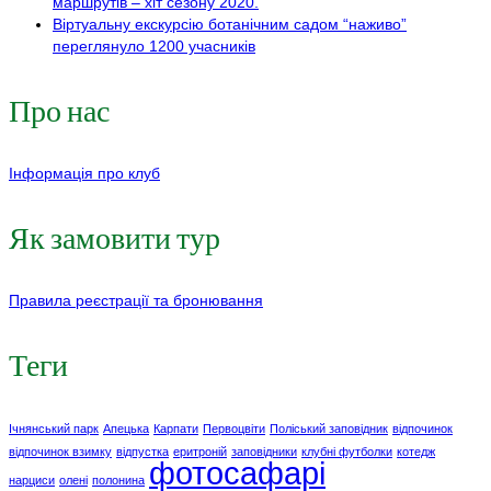
маршрутів – хіт сезону 2020.
Віртуальну екскурсію ботанічним садом “наживо”
переглянуло 1200 учасників
Про нас
Інформація про клуб
Як замовити тур
Правила реєстрації та бронювання
Теги
Ічнянський парк
Апецька
Карпати
Первоцвіти
Поліський заповідник
відпочинок
відпочинок взимку
відпустка
еритроній
заповідники
клубні футболки
котедж
фотосафарі
нарциси
олені
полонина