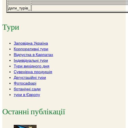
дати_турів_
Тури
Заповідна Україна
Корпоративні тури
Відпустка в Карпатах
Індивідуальні тури
Тури вихідного дня
Сувенірна продукція
Дегустаційні тури
Фотосафарі
ботанічні сади
тури в Європу
Останні публікації