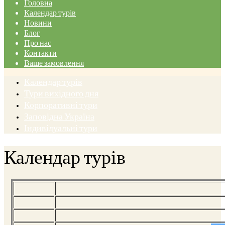
Головна
Календар турів
Новини
Блог
Про нас
Контакти
Ваше замовлення
Календар турів
Тури вихідного дня
Корпоративні тури
Заповідна Україна
Індивідуальні тури
Календар турів