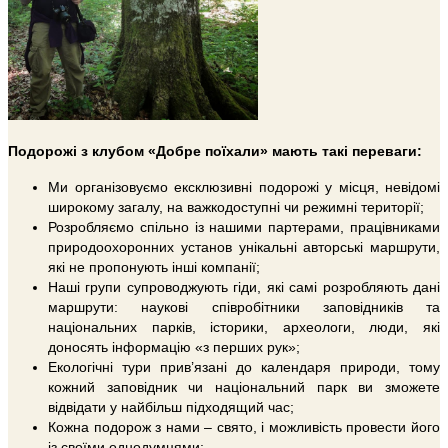
Подорожі з клубом «Добре поїхали» мають такі переваги:
Ми організовуємо ексклюзивні подорожі у місця, невідомі
широкому загалу, на важкодоступні чи режимні території;
Розробляємо спільно із нашими партерами, працівниками
природоохоронних установ унікальні авторські маршрути,
які не пропонують інші компанії;
Наші групи супроводжують гіди, які самі розробляють дані
маршрути: наукові співробітники заповідників та
національних парків, історики, археологи, люди, які
доносять інформацію «з перших рук»;
Екологічні тури прив’язані до календаря природи, тому
кожний заповідник чи національний парк ви зможете
відвідати у найбільш підходящий час;
Кожна подорож з нами – свято, і можливість провести його
із своїми однодумцями;