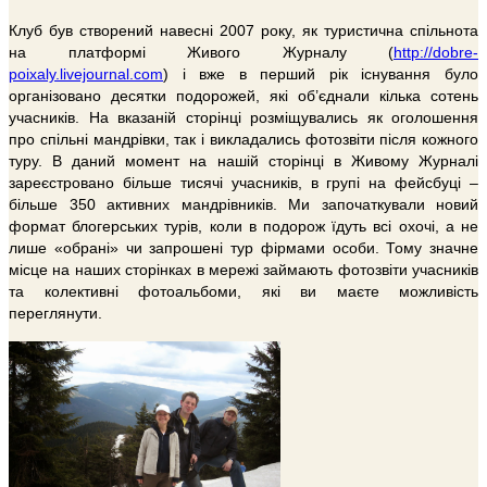
Клуб був створений навесні 2007 року, як туристична спільнота
на платформі Живого Журналу (
http://dobre-
poixaly.livejournal.com
) і вже в перший рік існування було
організовано десятки подорожей, які об’єднали кілька сотень
учасників. На вказаній сторінці розміщувались як оголошення
про спільні мандрівки, так і викладались фотозвіти після кожного
туру. В даний момент на нашій сторінці в Живому Журналі
зареєстровано більше тисячі учасників, в групі на фейсбуці –
більше 350 активних мандрівників. Ми започаткували новий
формат блогерських турів, коли в подорож їдуть всі охочі, а не
лише «обрані» чи запрошені тур фірмами особи. Тому значне
місце на наших сторінках в мережі займають фотозвіти учасників
та колективні фотоальбоми, які ви маєте можливість
переглянути.