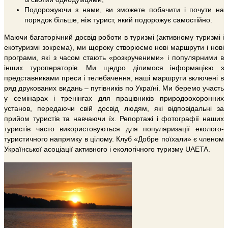
Подорожуючи з нами, ви зможете побачити і почути на
порядок більше, ніж турист, який подорожує самостійно.
Маючи багаторічний досвід роботи в туризмі (активному туризмі і
екотуризмі зокрема), ми щороку створюємо нові маршрути і нові
програми, які з часом стають «розкрученими» і популярними в
інших туроператорів. Ми щедро ділимося інформацією з
представниками преси і телебачення, наші маршрути включені в
ряд друкованих видань – путівників по Україні. Ми беремо участь
у семінарах і тренінгах для працівників природоохоронних
установ, передаючи свій досвід людям, які відповідальні за
прийом туристів та навчаючи їх. Репортажі і фотографії наших
туристів часто використовуються для популяризації еколого-
туристичного напрямку в цілому. Клуб «Добре поїхали» є членом
Української асоціації активного і екологічного туризму UAETA.