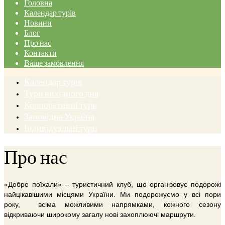
Головна
Календар турів
Новини
Блог
Про нас
Контакти
Ваше замовлення
Календар турів
Тури вихідного дня
Корпоративні тури
Заповідна Україна
Індивідуальні тури
Про нас
«Добре поїхали» – туристичний клуб, що організовує подорожі
найцікавішими місцями України. Ми подорожуємо у всі пори
року, всіма можливими напрямками, кожного сезону
відкриваючи широкому загалу нові захоплюючі маршрути.