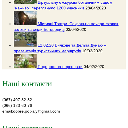
Віртуальну екскурсію ботанічним садом
“наживо” переглянуло 1200 учасників
28/04/2020
Містичні Товтри. Сакральна печера-сховок,
волхви та сліди Богородиці
03/04/2020
12.02.20 Вилкове та Дельта Дунаю –
презентація туристичних маршрутів
10/02/2020
Подорожі на первоцвіти
04/02/2020
Наші контакти
(067) 407-82-32
(066) 123-60-76
email:dobre.poixaly@gmail.com
Наші партнери