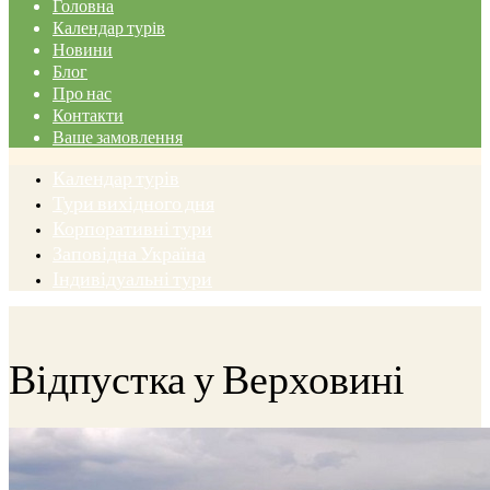
Головна
Календар турів
Новини
Блог
Про нас
Контакти
Ваше замовлення
Календар турів
Тури вихідного дня
Корпоративні тури
Заповідна Україна
Індивідуальні тури
Відпустка у Верховині