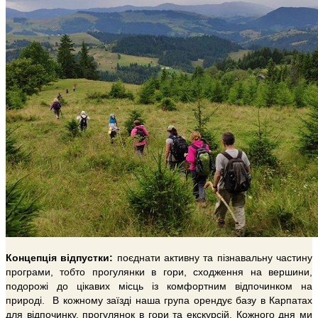
Концепція відпустки:
поєднати активну та пізнавальну частину
програми, тобто прогулянки в гори, сходження на вершини,
подорожі до цікавих місць із комфортним відпочинком на
природі. В кожному заїзді наша група орендує базу в Карпатах
для відпочинку, прогулянок в гори та екскурсій. Кожного дня ми