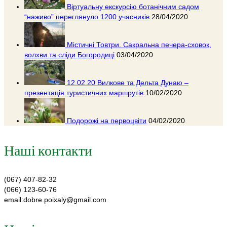
Віртуальну екскурсію ботанічним садом
“наживо” переглянуло 1200 учасників
28/04/2020
Містичні Товтри. Сакральна печера-сховок,
волхви та сліди Богородиці
03/04/2020
12.02.20 Вилкове та Дельта Дунаю –
презентація туристичних маршрутів
10/02/2020
Подорожі на первоцвіти
04/02/2020
Наші контакти
(067) 407-82-32
(066) 123-60-76
email:dobre.poixaly@gmail.com