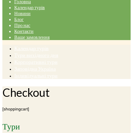
Головна
Календар турів
Новини
Блог
Про нас
Контакти
Ваше замовлення
Календар турів
Тури вихідного дня
Корпоративні тури
Заповідна Україна
Індивідуальні тури
Checkout
[shoppingcart]
Тури