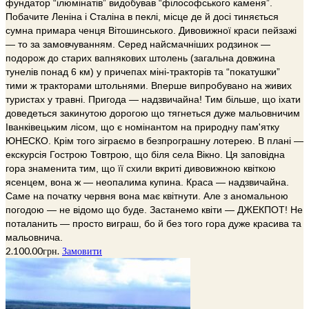
фундатор “ілюмінатів” видобував “філософського каменя”.
Побачите Леніна і Сталіна в пеклі, місце де й досі тиняється
сумна примара ченця Вітошинського. Дивовижної краси пейзажі
— то за замовчуванням. Серед найсмачніших родзинок —
подорож до старих вапнякових штолень (загальна довжина
тунелів понад 6 км) у причепах міні-тракторів та “покатушки”
тими ж тракторами штольнями. Вперше випробувано на живих
туристах у травні. Пригода — надзвичайна! Тим більше, що іхати
доведеться закинутою дорогою що тягнеться дуже мальовничим
Іванківецьким лісом, що є номінантом на природну пам'ятку
ЮНЕСКО. Крім того зіграємо в безпрограшну лотерею. В плані —
екскурсія Гострою Товтрою, що біля села Вікно. Ця заповідна
гора знаменита тим, що її схили вкриті дивовижною квіткою
ясенцем, вона ж — неопалима купина. Краса — надзвичайна.
Саме на початку червня вона має квітнути. Але з аномальною
погодою — не відомо що буде. Застанемо квіти — ДЖЕКПОТ! Не
поталанить — просто виграш, бо й без того гора дуже красива та
мальовнича.
2.100.00
грн.
Замовити