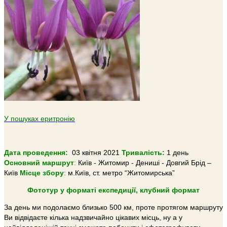
У пошуках еритронію
Дата проведення:
03 квітня 2021
Тривалiсть:
1 день
Основний маршрут
:
Київ - Житомир - Дениші - Довгий Брід –
Київ
Місце збору
:
м.Київ, cт. метро “Житомирська”
Фототур у форматі експедиції, клубний формат
За день ми подолаємо близько 500 км, проте протягом маршруту
Ви відвідаєте кілька надзвичайно цікавих місць, ну а у