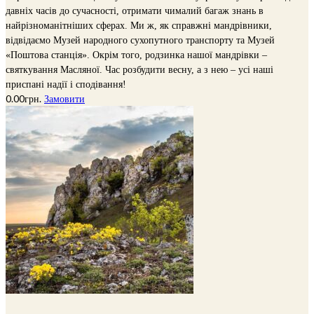
давніх часів до сучасності, отримати чималий багаж знань в
найрізноманітніших сферах.
Ми ж, як справжні мандрівники,
відвідаємо Музей народного сухопутного транспорту та Музей
«Поштова станція».
Окрім того, родзинка нашої мандрівки –
святкування Масляної. Час розбудити весну, а з нею – усі наші
приспані надії і сподівання!
0.00
грн.
Замовити