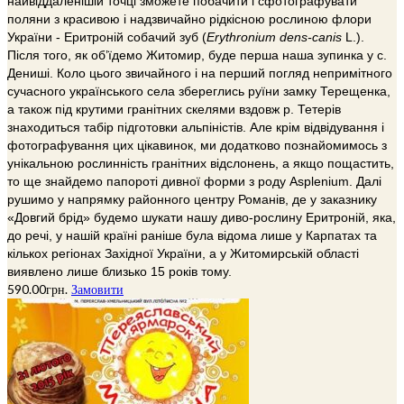
найвіддаленішій точці зможете побачити і сфотографувати
поляни з красивою і надзвичайно рідкісною рослиною флори
України - Еритроній собачий зуб (
Erythronium dens-canis
L.).
Після того, як об’їдемо Житомир, буде перша наша зупинка у с.
Дениші. Коло цього звичайного і на перший погляд непримітного
сучасного українського села збереглись руїни замку Терещенка,
а також під крутими гранітних скелями вздовж р. Тетерів
знаходиться табір підготовки альпіністів. Але крім відвідування і
фотографування цих цікавинок, ми додатково познайомимось з
унікальною рослинність гранітних відслонень, а якщо пощастить,
то ще знайдемо папороті дивної форми з роду Asplenium. Далі
рушимо у напрямку районного центру Романів, де у заказнику
«Довгий брід» будемо шукати нашу диво-рослину Еритроній, яка,
до речі, у нашій країні раніше була відома лише у Карпатах та
кількох регіонах Західної України, а у Житомирській області
виявлено лише близько 15 років тому.
590.00
грн.
Замовити