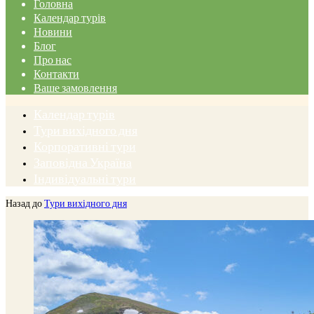
Головна
Календар турів
Новини
Блог
Про нас
Контакти
Ваше замовлення
Календар турів
Тури вихідного дня
Корпоративні тури
Заповідна Україна
Індивідуальні тури
Назад до
Тури вихідного дня