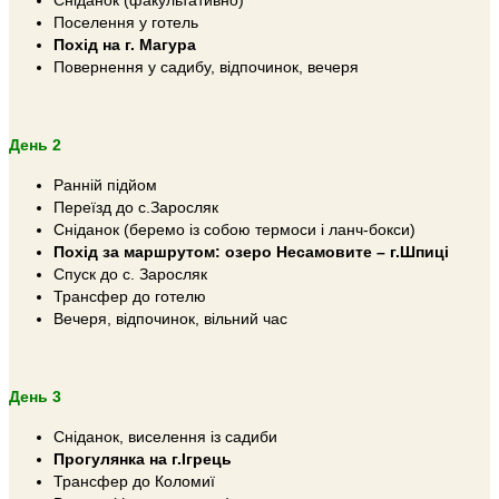
Сніданок (факультативно)
Поселення у готель
Похід на г. Магура
Повернення у садибу, відпочинок, вечеря
День 2
Ранній підйом
Переїзд до с.Заросляк
Сніданок (беремо із собою термоси і ланч-бокси)
Похід за маршрутом: озеро Несамовите – г.Шпиці
Спуск до с. Заросляк
Трансфер до готелю
Вечеря, відпочинок, вільний час
День 3
Сніданок, виселення із садиби
Прогулянка на г.Ігрець
Трансфер до Коломиї