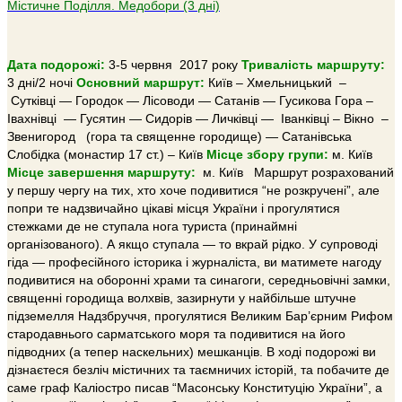
Містичне Поділля. Медобори (3 дні)
Дата подорожі:
3-5 червня 2017 року
Тривалість маршруту:
3 дні/2 ночі
Основний маршрут:
Київ – Хмельницький –
Сутківці — Городок — Лісоводи — Сатанів — Гусикова Гора –
Івахнівці — Гусятин — Сидорів — Личківці — Iванківці – Вікно –
Звенигород (гора та священне городище) — Сатанівська
Слобідка (монастир 17 ст.) – Київ
Місце збору групи:
м. Київ
Місце завершення маршруту:
м. Київ Маршрут розрахований
у першу чергу на тих, хто хоче подивитися “не розкручені”, але
попри те надзвичайно цікаві місця України і прогулятися
стежками де не ступала нога туриста (принаймні
організованого). А якщо ступала — то вкрай рідко. У супроводі
гіда — професійного історика і журналіста, ви матимете нагоду
подивитися на оборонні храми та синагоги, середньовічні замки,
священні городища волхвів, зазирнути у найбільше штучне
підземелля Надзбруччя, прогулятися Великим Бар’єрним Рифом
стародавнього сарматського моря та подивитися на його
підводних (а тепер наскельних) мешканців. В ході подорожі ви
дізнаєтеся безліч містичних та таємничих історій, та побачите де
саме граф Каліостро писав “Масонську Конституцію України”, а