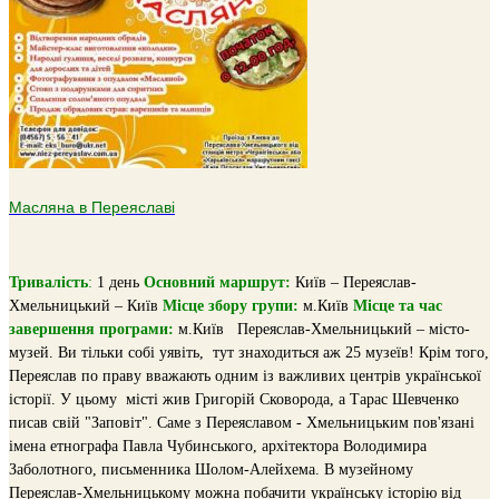
Масляна в Переяславі
Тривалiсть
:
1 день
Основний маршрут:
Київ – Переяслав-
Хмельницький – Київ
Місце збору групи:
м.Київ
Місце та час
завершення програми:
м.Київ
Переяслав-Хмельницький – місто-
музей. Ви тільки собі уявіть, тут знаходиться аж 25 музеїв!
Крім того,
Переяслав по праву вважають одним із важливих центрів української
історії. У цьому місті жив Григорій Сковорода, а Тарас Шевченко
писав свій "Заповіт". Саме з Переяславом - Хмельницьким пов'язані
імена етнографа Павла Чубинського, архітектора Володимира
Заболотного, письменника Шолом-Алейхема.
В музейному
Переяслав-Хмельницькому можна побачити українську історію від