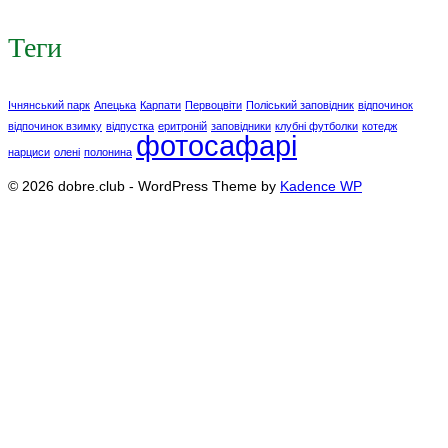
Теги
Ічнянський парк
Апецька
Карпати
Первоцвіти
Поліський заповідник
відпочинок
відпочинок взимку
відпустка
еритроній
заповідники
клубні футболки
котедж
фотосафарі
нарциси
олені
полонина
© 2026 dobre.club - WordPress Theme by
Kadence WP