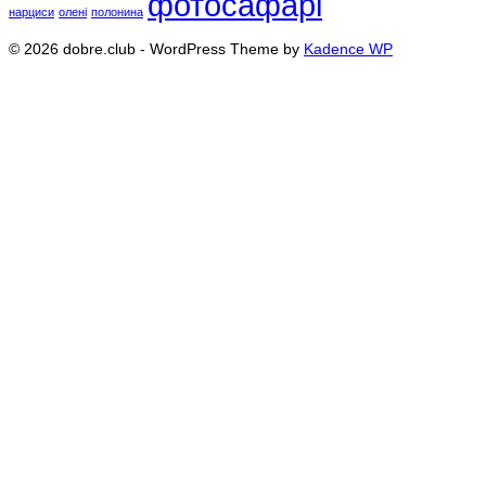
фотосафарі
нарциси
олені
полонина
© 2026 dobre.club - WordPress Theme by
Kadence WP