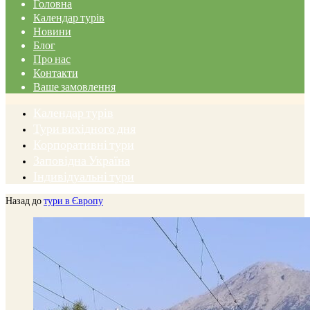
Головна
Календар турів
Новини
Блог
Про нас
Контакти
Ваше замовлення
Календар турів
Тури вихідного дня
Корпоративні тури
Заповідна Україна
Індивідуальні тури
Назад до
тури в Європу