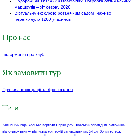
Подорожі на власних автомобілях. Розробка оптимальних
маршрутів – хіт сезону 2020.
Віртуальну екскурсію ботанічним садом “наживо”
переглянуло 1200 учасників
Про нас
Інформація про клуб
Як замовити тур
Правила реєстрації та бронювання
Теги
Ічнянський парк
Апецька
Карпати
Первоцвіти
Поліський заповідник
відпочинок
відпочинок взимку
відпустка
еритроній
заповідники
клубні футболки
котедж