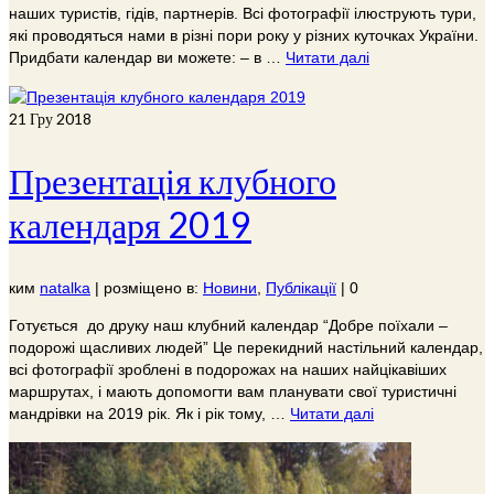
наших туристів, гідів, партнерів. Всі фотографії ілюструють тури,
які проводяться нами в різні пори року у різних куточках України.
Придбати календар ви можете: – в …
Читати далі
21
Гру 2018
Презентація клубного
календаря 2019
ким
natalka
|
розміщено в:
Новини
,
Публікації
|
0
Готується до друку наш клубний календар “Добре поїхали –
подорожі щасливих людей” Це перекидний настільний календар,
всі фотографії зроблені в подорожах на наших найцікавіших
маршрутах, і мають допомогти вам планувати свої туристичні
мандрівки на 2019 рік. Як і рік тому, …
Читати далі