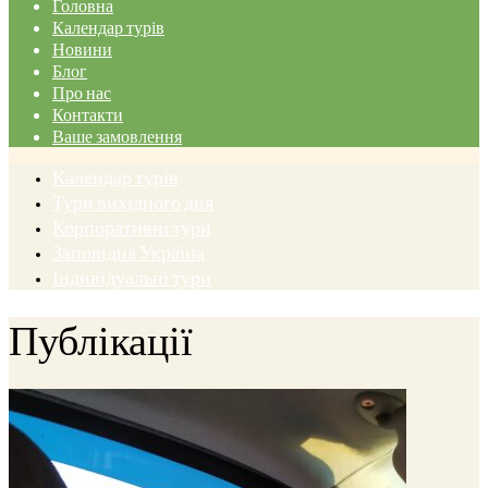
Головна
Календар турів
Новини
Блог
Про нас
Контакти
Ваше замовлення
Календар турів
Тури вихідного дня
Корпоративні тури
Заповідна Україна
Індивідуальні тури
Публікації