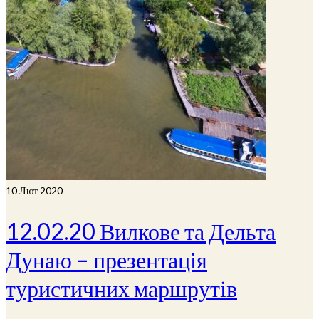
10
Лют 2020
12.02.20 Вилкове та Дельта
Дунаю – презентація
туристичних маршрутів