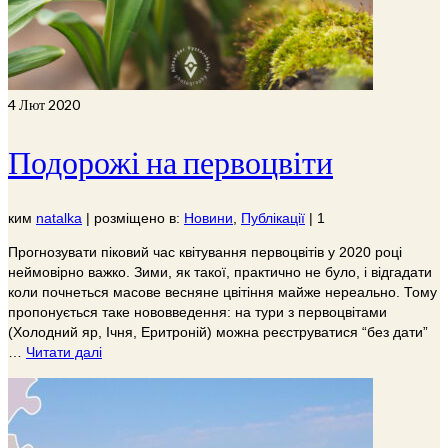
4
Лют 2020
Подорожі на первоцвіти
ким
natalka
|
розміщено в:
Новини
,
Публікації
|
1
Прогнозувати піковий час квітування первоцвітів у 2020 році
неймовірно важко. Зими, як такої, практично не було, і відгадати
коли почнеться масове весняне цвітіння майже нереально. Тому
пропонується таке нововведення: на тури з первоцвітами
(Холодний яр, Ічня, Еритроній) можна реєструватися “без дати”
…
Читати далі