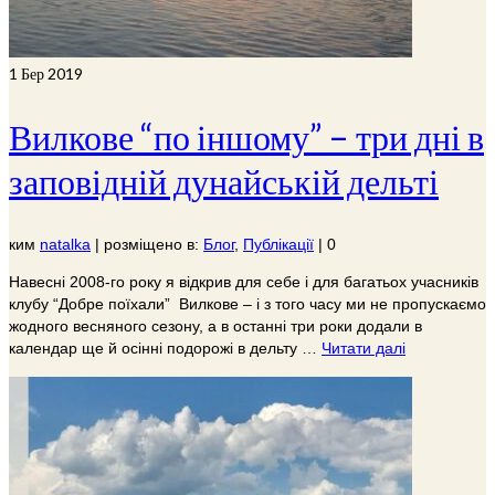
1
Бер 2019
Вилкове “по іншому” – три дні в
заповідній дунайській дельті
ким
natalka
|
розміщено в:
Блог
,
Публікації
|
0
Навесні 2008-го року я відкрив для себе і для багатьох учасників
клубу “Добре поїхали” Вилкове – і з того часу ми не пропускаємо
жодного весняного сезону, а в останні три роки додали в
календар ще й осінні подорожі в дельту …
Читати далі