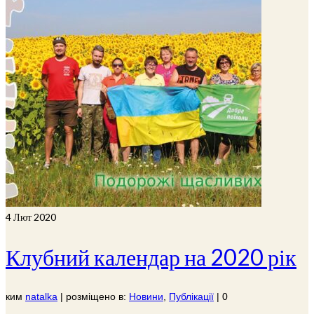
4
Лют 2020
Клубний календар на 2020 рік
ким
natalka
|
розміщено в:
Новини
,
Публікації
|
0