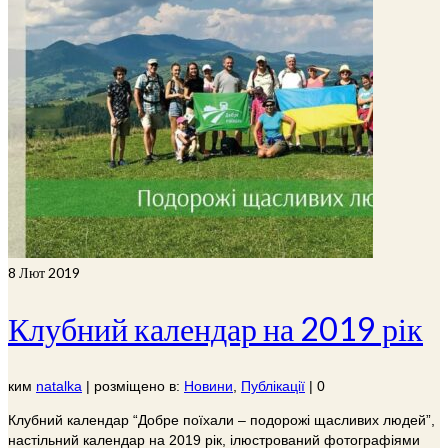
8
Лют 2019
Клубний календар на 2019 рік
ким
natalka
|
розміщено в:
Новини
,
Публікації
|
0
Клубний календар “Добре поїхали – подорожі щасливих людей”,
настільний календар на 2019 рік, ілюстрований фотографіями