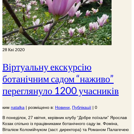
28
Кві 2020
Віртуальну екскурсію
ботанічним садом “наживо”
переглянуло 1200 учасників
ким
natalka
|
розміщено в:
Новини
,
Публікації
|
0
В понеділок, 27 квітня, керівник клубу “Добре поїхали” Ярослав
Козак спільно із працівниками ботанічного саду ім. Фоміна,
Віталієм Коломійчуком (заст. директора) та Романом Палагечею