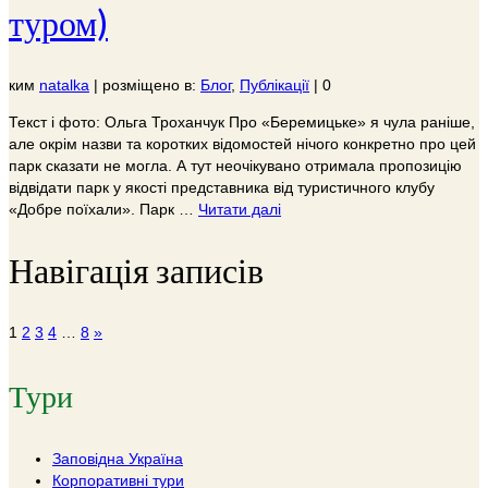
туром)
ким
natalka
|
розміщено в:
Блог
,
Публікації
|
0
Текст і фото: Ольга Троханчук Про «Беремицьке» я чула раніше,
але окрім назви та коротких відомостей нічого конкретно про цей
парк сказати не могла. А тут неочікувано отримала пропозицію
відвідати парк у якості представника від туристичного клубу
«Добре поїхали». Парк …
Читати далі
Навігація записів
1
2
3
4
…
8
»
Тури
Заповідна Україна
Корпоративні тури