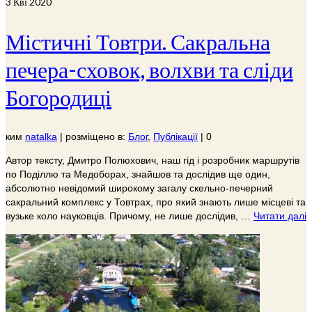
3
Кві 2020
Містичні Товтри. Сакральна
печера-сховок, волхви та сліди
Богородиці
ким
natalka
|
розміщено в:
Блог
,
Публікації
|
0
Автор тексту, Дмитро Полюхович, наш гід і розробник маршрутів
по Поділлю та Медоборах, знайшов та дослідив ще один,
абсолютно невідомий широкому загалу скельно-печерний
сакральний комплекс у Товтрах, про який знають лише місцеві та
вузьке коло науковців. Причому, не лише дослідив, …
Читати далі