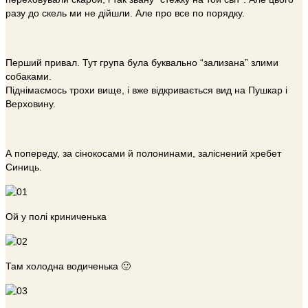
разу до скель ми не дійшли. Але про все по порядку.
Перший привал. Тут група була буквально “зализана” злими
собаками.
Піднімаємось трохи вище, і вже відкривається вид на Пушкар і
Верховину.
А попереду, за сінокосами й полонинами, заліснений хребет
Синиць.
Ой у полі криниченька
Там холодна водиченька 🙂