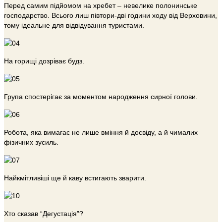
Перед самим підйомом на хребет – невелике полонинське
господарство. Всього лиш півтори-дві години ходу від Верховини,
тому ідеальне для відвідування туристами.
На горищі дозріває будз.
Група спостерігає за моментом народження сирної голови.
Робота, яка вимагає не лише вміння й досвіду, а й чималих
фізичних зусиль.
Найкмітливіші ще й каву встигають зварити.
Хто сказав “Дегустація”?