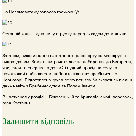
На Несамовитому запахло гречкою 🙂
Останній кадр – купання у струмку перед виходом до машини.
Загалом, використання вантажного транспорту на маршруті є
виправданим. Замість витрачати час на добирання до Бистреця,
час, сили та енергію на довгий і нудний прохід по селу та
початковий набір висоти, набагато цікавіше пробігтись по
Чорногорі. Підготовлена група легко встигла би вкластись в один
день навіть з Бребенескулом та Попом Іваном.
В наступному розділі – Буковецький та Кривопільський перевали,
гора Кострича.
Залишити відповідь