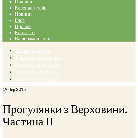
Головна
Календар турів
Новини
Блог
Про нас
Контакти
Ваше замовлення
Календар турів
Тури вихідного дня
Корпоративні тури
Заповідна Україна
Індивідуальні тури
19
Чер 2015
Прогулянки з Верховини.
Частина ІІ