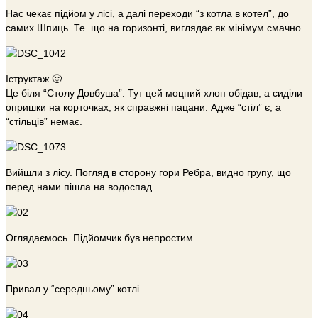
Нас чекає підйом у лісі, а далі переходи “з котла в котел”, до
самих Шпиць. Те. що на горизонті, виглядає як мінімум смачно.
Іструктаж 🙂
Це біля “Столу Довбуша”. Тут цей моцний хлоп обідав, а сиділи
опришки на корточках, як справжні пацани. Адже “стіл” є, а
“стільців” немає.
Вийшли з лісу. Погляд в сторону гори Ребра, видно групу, що
перед нами пішла на водоспад.
Оглядаємось. Підйомчик був непростим.
Привал у “середньому” котлі.