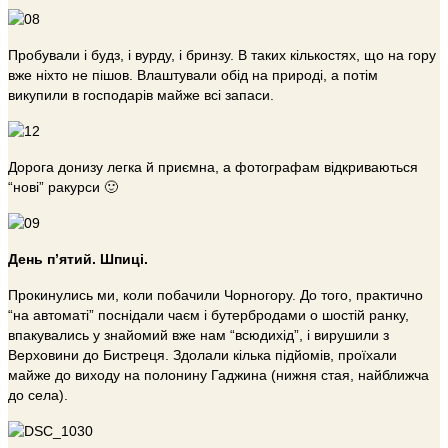
Пробували і будз, і вурду, і бринзу. В таких кількостях, що на гору
вже ніхто не пішов. Влаштували обід на природі, а потім
викупили в господарів майже всі запаси.
Дорога донизу легка й приємна, а фотографам відкриваються
“нові” ракурси 🙂
День п’ятий. Шпиці.
Прокинулись ми, коли побачили Чорногору. До того, практично
“на автоматі” поснідали чаєм і бутербродами о шостій ранку,
впакувались у знайомий вже нам “всюдихід”, і вирушили з
Верховини до Бистреця. Здолали кілька підйомів, проїхали
майже до виходу на полонину Гаджина (нижня стая, найближча
до села).