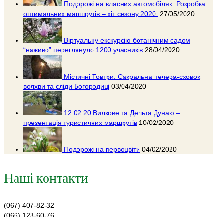
Подорожі на власних автомобілях. Розробка
оптимальних маршрутів – хіт сезону 2020.
27/05/2020
Віртуальну екскурсію ботанічним садом
“наживо” переглянуло 1200 учасників
28/04/2020
Містичні Товтри. Сакральна печера-сховок,
волхви та сліди Богородиці
03/04/2020
12.02.20 Вилкове та Дельта Дунаю –
презентація туристичних маршрутів
10/02/2020
Подорожі на первоцвіти
04/02/2020
Наші контакти
(067) 407-82-32
(066) 123-60-76