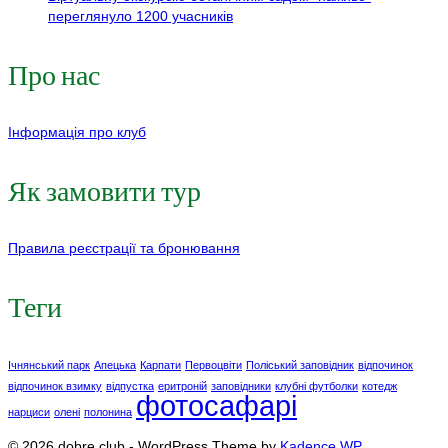
переглянуло 1200 учасників
Про нас
Інформація про клуб
Як замовити тур
Правила реєстрації та бронювання
Теги
Ічнянський парк
Апецька
Карпати
Первоцвіти
Поліський заповідник
відпочинок
відпочинок взимку
відпустка
еритроній
заповідники
клубні футболки
котедж
фотосафарі
нарциси
олені
полонина
© 2026 dobre.club - WordPress Theme by
Kadence WP