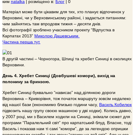
ким
natalka
|
розміщено в:
Блог
|
0
Матеріал може бути цікавим для тих, хто планує відпочинок у
Верховині, чи у Верховинському районі, і задається питанням:
чим зайнятись там впродовж тижня – десяти днів.
Всі фотографії зроблено учасником проекту “Відпустка в
Карпатах 2013”
Миколою Дашевським.
Частина перша тут.
В другій частині – Чорногора, Шпиці та хребет Синиці в околицях
Верховини.
День 4. Хребет Синиці (Довбушеві комори), вихід на
полонину за бринзою
.
Хребет Синиці буквально “нависає” над ділянкою дороги
Верховина – Криворівня, тож початок маршруту зовсім недалеко
від нашої бази (економимо близько години часу,
Василь Кобилюк
підвозить нашу групу своєю машиною у дві ходки). Колись давно,
у 2007 році, ми з Василем ходили на Синиці, знімали сюжет для
програми “Паралельний світ” про карпатський блуд. Власне, тоді
Василь і показав нам ті самі “комори”, де за легендою опришки
переховували скарби, і так звану “стежку на той світ”. Але цього