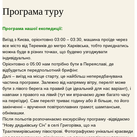
Програма туру
Програма нашої експедиції:
Виїзд з Києва, орієнтовно 03:00 – 03:30, машина проїде через
все місто від Теремків до метро Харківська, тобто приєднатись
можна буде в різних точках, що будемо узгоджувати
індивідуально.
Орієнтовно о 05:00 нам потрібно бути в Переяславі, де
відбудеться передпольотний брифінг.
Далі – виїзд на місце старту, це найбільш непередбачувана
частина програми. Залежно від напрямку вітру, переліт може
бути з лівого берега на правий (це ідеальний для нас варіант), і
навпаки з правого на лівий (тут ми втрачаємо дуже багато часу
на переїзди). Сам переліт триває годину або й більше, по його
закінченні – вручення повітроплавних грамот, шампанське,
обнімашки.
Після польотів розпочинаємо екскурсійну програму -відвідаємо
“Нову дядьківську Січ” в селі Григорівка, що на
Трахтемирівському півострові. Фотографуємо унікальні краєвиди