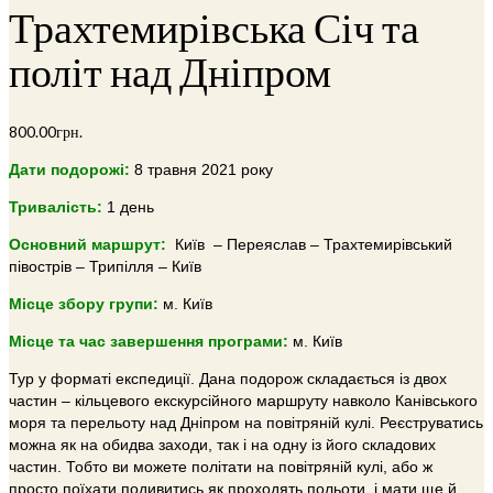
Трахтемирівська Січ та
політ над Дніпром
800.00
грн.
Дати подорожі:
8 травня 2021 року
Тривалість:
1 день
Основний маршрут:
Київ – Переяслав – Трахтемирівський
півострів – Трипілля – Київ
Місце збору групи:
м. Київ
Місце та час завершення програми:
м. Київ
Тур у форматі експедиції. Дана подорож складається із двох
частин – кільцевого екскурсійного маршруту навколо Канівського
моря та перельоту над Дніпром на повітряній кулі. Реєструватись
можна як на обидва заходи, так і на одну із його складових
частин. Тобто ви можете політати на повітряній кулі, або ж
просто поїхати подивитись як проходять польоти, і мати ще й