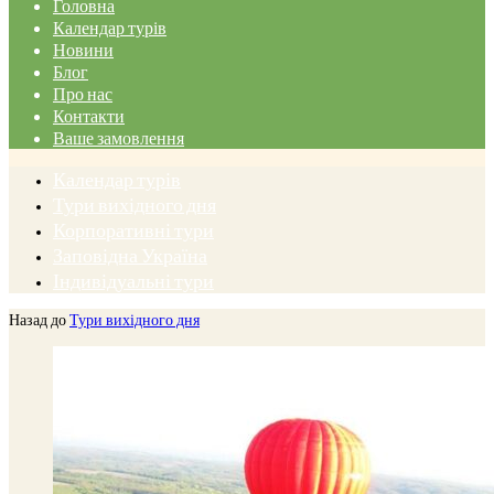
Головна
Календар турів
Новини
Блог
Про нас
Контакти
Ваше замовлення
Календар турів
Тури вихідного дня
Корпоративні тури
Заповідна Україна
Індивідуальні тури
Назад до
Тури вихідного дня