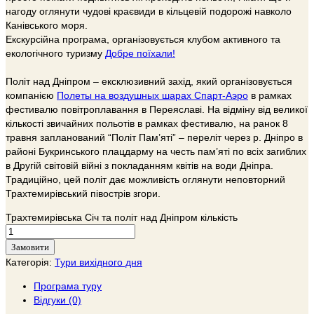
нагоду оглянути чудові краєвиди в кільцевій подорожі навколо
Канівського моря.
Екскурсійна програма, організовується клубом активного та
екологічного туризму
Добре поїхали!
Політ над Дніпром – ексклюзивний захід, який організовується
компанією
Полеты на воздушных шарах Спарт-Аэро
в рамках
фестивалю повітроплавання в Переяславі. На відміну від великої
кількості звичайних польотів в рамках фестивалю, на ранок 8
травня запланований “Політ Пам’яті” – переліт через р. Дніпро в
районі Букринського плацдарму на честь пам’яті по всіх загиблих
в Другій світовій війні з покладанням квітів на води Дніпра.
Традиційно, цей політ дає можливість оглянути неповторний
Трахтемирівський півострів згори.
Трахтемирівська Січ та політ над Дніпром кількість
Замовити
Категорія:
Тури вихідного дня
Програма туру
Відгуки (0)