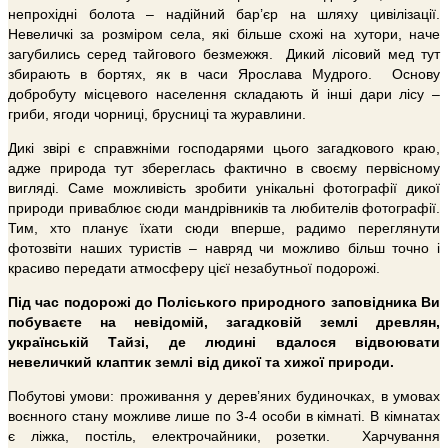
непрохідні болота – надійний бар’єр на шляху цивілізації.
Невеличкі за розміром села, які більше схожі на хутори, наче
загубились серед тайгового безмежжя. Дикий лісовий мед тут
збирають в бортях, як в часи Ярослава Мудрого. Основу
добробуту місцевого населення складають й інші дари лісу –
гриби, ягоди чорниці, брусниці та журавлини.
Дикі звірі є справжніми господарями цього загадкового краю,
адже природа тут збереглась фактично в своєму первісному
вигляді. Саме можливість зробити унікальні фотографії дикої
природи приваблює сюди мандрівників та любителів фотографії.
Тим, хто планує їхати сюди вперше, радимо переглянути
фотозвіти наших туристів – навряд чи можливо більш точно і
красиво передати атмосферу цієї незабутньої подорожі.
Під час подорожі до Поліського природного заповідника Ви
побуваєте на невідомій, загадковій землі древлян,
українській Тайзі, де людині вдалося відвоювати
невеличкий клаптик землі від дикої та хижої природи.
Побутові умови: проживання у дерев’яних будиночках, в умовах
воєнного стану можливе лише по 3-4 особи в кімнаті. В кімнатах
є ліжка, постіль, електрочайники, розетки. Харчування