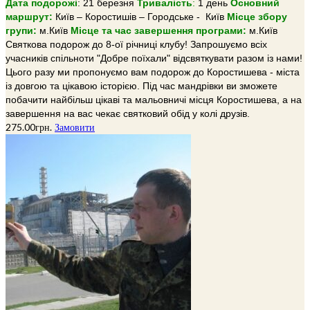
Дата подорожі
: 21 березня
Тривалiсть
:
1 день
Основний
маршрут:
Київ – Коростишів – Городське - Київ
Місце збору
групи:
м.Київ
Місце та час завершення програми:
м.Київ
Святкова подорож до 8-ої річниці клубу! Запрошуємо всіх
учасників спільноти "Добре поїхали" відсвяткувати разом із нами!
Цього разу ми пропонуємо вам подорож до Коростишева - міста
із довгою та цікавою історією. Під час мандрівки ви зможете
побачити найбільш цікаві та мальовничі місця Коростишева, а на
завершення на вас чекає святковий обід у колі друзів.
275.00
грн.
Замовити