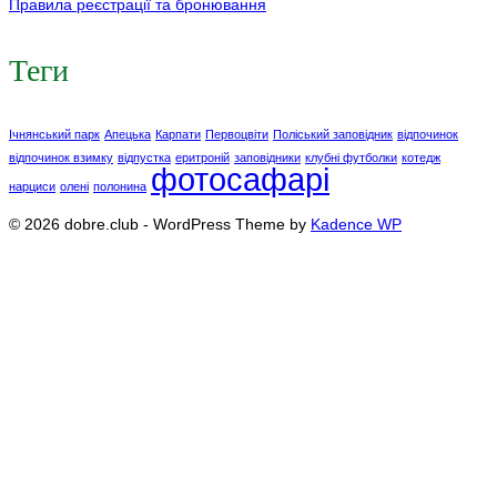
Правила реєстрації та бронювання
Теги
Ічнянський парк
Апецька
Карпати
Первоцвіти
Поліський заповідник
відпочинок
відпочинок взимку
відпустка
еритроній
заповідники
клубні футболки
котедж
фотосафарі
нарциси
олені
полонина
© 2026 dobre.club - WordPress Theme by
Kadence WP