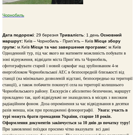
Чорнобиль
Дата подорожі
: 29 березня
Тривалiсть
: 1 день
Основний
маршрут:
Київ – Чорнобиль - Прип’ять – Київ
Місце збору
групи:
м.Київ
Місце та час завершення програми:
м.Київ
Одноденний тур, під час якого ви матимете можливість побувати в
зоні відчуження, відвідати міста Прип’ять та Чорнобиль,
сфотографувати старий і новий саркофаг над зруйнованим 4-м
енергоблоком Чорнобильської АЕС в безпосередній близькості від
станції (на мінімально дозволеній відстані, безпосередньо на території
станції), а також побачити покинуті села на території колишнього
Чорнобильського району.
Екскурсія є абсолютно безпечною, маршрут
прокладено так, щоб відвідувачі не знаходились в місцях з високим
радіаційним фоном. Доза опромінення за час відвідування в десятки
разів менша, ніж при проходженні флюорографії.
Увага: участь в
турі можуть брати громадяни України, старше 18 років.
Оформлення документів закінчується за 10 днів до початку туру!
При замовленні поїздки просимо чітко вказувати всі дані