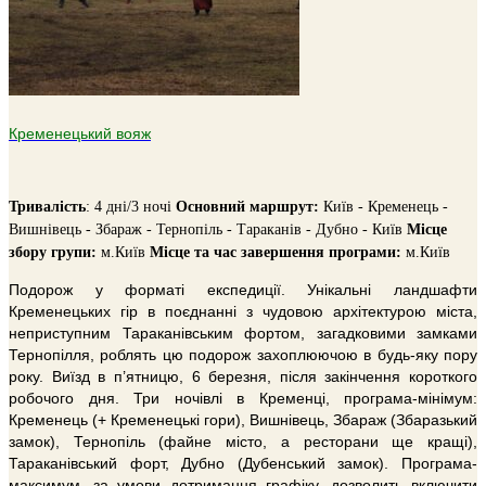
Кременецький вояж
Тривалiсть
: 4 дні/3 ночі
Основний маршрут:
Київ - Кременець -
Вишнівець - Збараж - Тернопіль - Тараканів - Дубно - Київ
Місце
збору групи:
м.Київ
Місце та час завершення програми:
м.Київ
Подорож у форматі експедиції. Унікальні ландшафти
Кременецьких гір в поєднанні з чудовою архітектурою міста,
неприступним Тараканівським фортом, загадковими замками
Тернопілля, роблять цю подорож захоплюючою в будь-яку пору
року. Виїзд в п’ятницю, 6 березня, після закінчення короткого
робочого дня. Три ночівлі в Кременці, програма-мінімум:
Кременець (+ Кременецькі гори), Вишнівець, Збараж (Збаразький
замок), Тернопіль (файне місто, а ресторани ще кращі),
Тараканівський форт, Дубно (Дубенський замок). Програма-
максимум, за умови дотримання графіку, дозволить включити