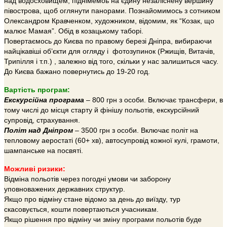
над водосховищем, піднімемоь на єдину незаліснену вершину
півострова, щоб оглянути панорами. Познайомимось з сотником
Олександром Кравченком, художником, відомим, як “Козак, що
малює Мамая”. Обід в козацькому таборі.
Повертаємось до Києва по правому березі Дніпра, вибираючи
найцікавіші об’єкти для огляду і фотозупинок (Ржищів, Витачів,
Трипілля і т.п.) , залежно від того, скільки у нас залишиться часу.
До Києва бажано повернутись до 19-20 год.
Вартість програм:
Екскурсійна програма
– 800 грн з особи. Включає трансфери, в
тому числі до місця старту й фінішу польотів, екскурсійний
супровід, страхування.
Політ над Дніпром
– 3500 грн з особи. Включає політ на
тепловому аеростаті (60+ хв), автосупровід кожної кулі, грамоти,
шампанське на посвяті.
Можливі ризики:
Відміна польотів через погодні умови чи заборону
уповноважених державних структур.
Якщо про відміну стане відомо за день до виїзду, тур
скасовується, кошти повертаються учасникам.
Якщо рішення про відміну чи зміну програми польотів буде