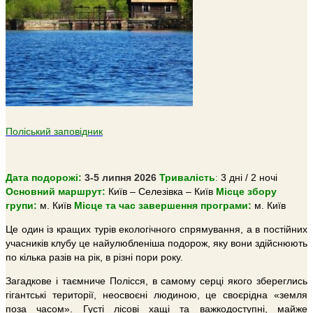
Поліський заповідник
Дата подорожі:
3-5 липня 2026
Тривалiсть
:
3 дні / 2 ночі
Основний маршрут:
Київ – Селезівка – Київ
Місце збору
групи:
м. Київ
Місце та час завершення програми:
м. Київ
Це один із кращих турів екологічного спрямування, а в постійних
учасників клубу це найулюбленіша подорож, яку вони здійснюють
по кілька разів на рік, в різні пори року.
Загадкове і таємниче Полісся, в самому серці якого збереглись
гігантські території, неосвоєні людиною, це своєрідна «земля
поза часом». Густі лісові хащі та важкодоступні, майже