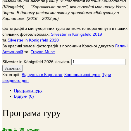
Німеччини та Австрії у кінці 18 століття колонія Кенігсфельд
(Königsfeld) — “Королівське поле”, яка сьогодні має назву Усть
Чорна. В даному регіоні ми влітку проводимо «Відпустку в
Карпатах» (2016 – 2023 рр)
фотографії з минулорічних турів ви можете переглянути в наших
спільних фотоальбомах:
Silvester in Königsfeld 2019
та
Silvester in Königsfeld 2020
За красиві зимові фотографії з полонини Красної дякуємо
Галині
Аксьоновій
та
Trayan Muse
Silvester in Königsfeld 2026 кількість
Замовити
Категорії:
Відпустка в Карпатах
,
Корпоративні тури
,
Тури
вихідного дня
Програма туру
Відгуки (0)
Програма туру
День 1, 30 грудня