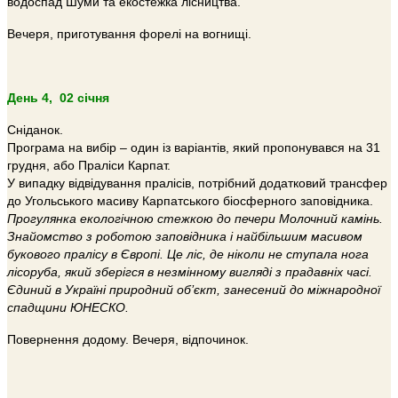
водоспад Шуми та екостежка лісництва.
Вечеря, приготування форелі на вогнищі.
День 4, 02 січня
Сніданок.
Програма на вибір – один із варіантів, який пропонувався на 31
грудня, або Праліси Карпат.
У випадку відвідування пралісів, потрібний додатковий трансфер
до Угольського масиву Карпатського біосферного заповідника.
Прогулянка екологічною стежкою до печери Молочний камінь.
Знайомство з роботою заповідника і найбільшим масивом
букового пралісу в Європі. Це ліс, де ніколи не ступала нога
лісоруба, який зберігся в незмінному вигляді з прадавніх часі.
Єдиний в Україні природний об’єкт, занесений до міжнародної
спадщини ЮНЕСКО.
Повернення додому. Вечеря, відпочинок.