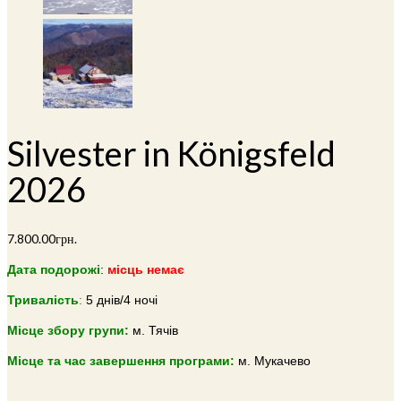
Silvester in Königsfeld
2026
7.800.00
грн.
Дата подорожі
:
місць немає
Тривалiсть
:
5 днів/4 ночі
Місце збору групи:
м. Тячів
Місце та час завершення програми:
м. Мукачево