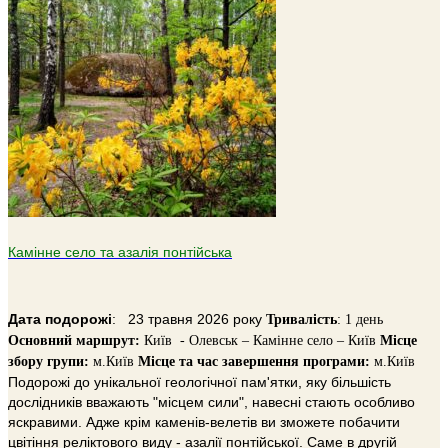
Камінне село та азалія понтійська
Дата подорожі
: 23 травня 2026 року
Тривалiсть
: 1 день
Основний маршрут:
Київ - Олевськ – Камінне село – Київ
Місце
збору групи:
м.Київ
Місце та час завершення програми:
м.Київ
Подорожі до унікальної геологічної пам'ятки, яку більшість
дослідників вважають "місцем сили", навесні стають особливо
яскравими. Адже крім каменів-велетів ви зможете побачити
цвітіння реліктового виду - азалії понтійської. Саме в другій