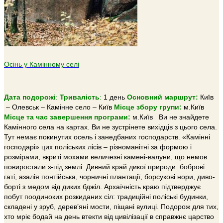
Осінь у Камінному селі
Дата подорожі
:
Тривалiсть
:
1 день
Основний маршрут:
Київ
– Олевськ – Камінне село – Київ
Місце збору групи:
м.Київ
Місце та час завершення програми:
м.Київ Ви не знайдете
Камінного села на картах. Ви не зустрінете вихідців з цього села.
Тут немає покинутих осель і занедбаних господарств. «Камінні
господарі» цих поліських лісів – різноманітні за формою і
розмірами, вкриті мохами величезні камені-валуни, що немов
повиростали з-під землі. Дивний край дикої природи: боброві
гаті, азалія понтійська, чорничні плантації, борсукові нори, диво-
борті з медом від диких бджіл. Архаїчність краю підтверджує
побут поодиноких розкиданих сіл: традиційні поліські будинки,
складені у зруб, дерев’яні мости, піщані вулиці. Подорож для тих,
хто мріє бодай на день втекти від цивілізації в справжнє царство