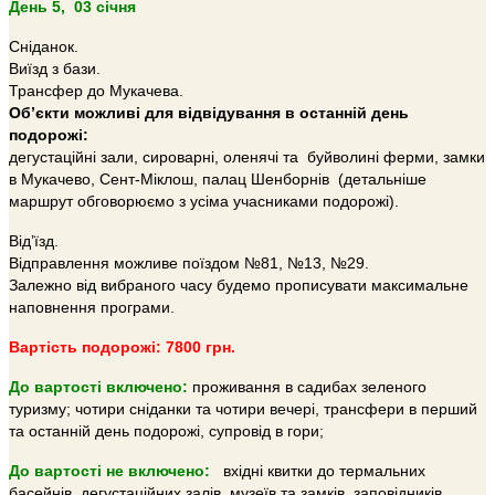
День 5, 03 січня
Сніданок.
Виїзд з бази.
Трансфер до Мукачева.
Об’єкти можливі для відвідування в останній день
подорожі:
дегустаційні зали, сироварні, оленячі та буйволині ферми, замки
в Мукачево, Сент-Міклош, палац Шенборнів (детальніше
маршрут обговорюємо з усіма учасниками подорожі).
Від’їзд.
Відправлення можливе поїздом №81, №13, №29.
Залежно від вибраного часу будемо прописувати максимальне
наповнення програми.
Вартість подорожі: 7800 грн.
До вартості включено:
проживання в садибах зеленого
туризму; чотири сніданки та чотири вечері, трансфери в перший
та останній день подорожі, супровід в гори;
До вартості не включено:
вхідні квитки до термальних
басейнів, дегустаційних залів, музеїв та замків, заповідників,