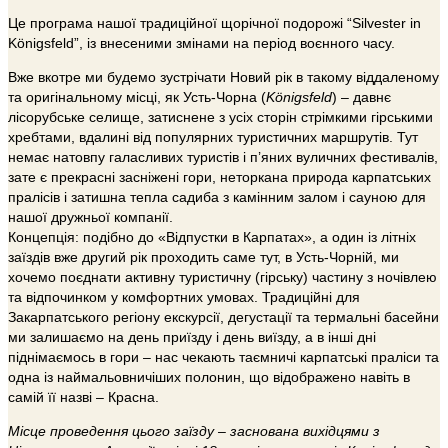
Це програма нашої традиційної щорічної подорожі “Silvester in
Königsfeld”, із внесеними змінами на період воєнного часу.
Вже вкотре ми будемо зустрічати Новий рік в такому віддаленому
та оригінальному місці, як Усть-Чорна (
Königsfeld
) – давнє
лісорубське селище, затиснене з усіх сторін стрімкими гірськими
хребтами, вдалині від популярних туристичних маршрутів. Тут
немає натовпу галасливих туристів і п’яних вуличних фестивалів,
зате є прекрасні засніжені гори, неторкана природа карпатських
пралісів і затишна тепла садиба з камінним залом і сауною для
нашої дружньої компанії.
Концепція: подібно до «Відпустки в Карпатах», а один із літніх
заїздів вже другий рік проходить саме тут, в Усть-Чорній, ми
хочемо поєднати активну туристичну (гірську) частину з ночівлею
та відпочинком у комфортних умовах. Традиційні для
Закарпатського регіону екскурсії, дегустації та термальні басейни
ми залишаємо на день приїзду і день виїзду, а в інші дні
піднімаємось в гори – нас чекають таємничі карпатські праліси та
одна із наймальовничіших полонин, що відображено навіть в
самій її назві – Красна.
Місце проведення цього заїзду – заснована вихідцями з