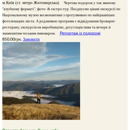
м.Київ (ст. метро Житомирська)
Чергова подорож у так званому
"клубному форматі", фото- & гастро-тур. Поєднуємо цікаві екскурсії по
Національному музею космонавтики з прогулянкою по найцікавіших
фотолокаціях міста. А родзинкою програми є відвідування броварні-
ресторану, екскурсія на виробництво, дегустація пива та вечеря зі
Репортаж із подорожі
знаменитим чеським пивоваром.
850.00
грн.
Замовити