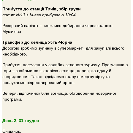
Прибуття до станції Тячів, збір групи
потяг №13 з Києва прибуває о 10:04
Резервний варіант – можливо добирання через станцію
Мукачево.
Трансфер до селища Усть-Чорна
Дорогою зробимо зупинку в супермаркеті, для закупівлі всього
необхідного.
Прибуття, поселення у садибах зеленого туризму. Прогулянка в
гори – знайомство з історією селища, перевірка одягу й
спорядження. Також відвідаємо стару німецьку кірху та
послухаємо відреставрований орган.
Вечеря, відпочинок біля вогнища, обговорення новорічної
програми.
День 2, 31 грудня
Сніданок.