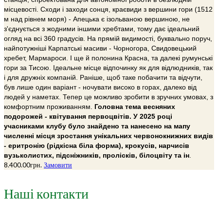
місцевості. Сходи і заходи сонця, краєвиди з вершини гори (1512
м над рівнем моря) - Апецька є ізольваною вершиною, не
з'єднується з жодними іншими хребтами, тому дає ідеальний
огляд на всі 360 градусів. На прямій видимості, буквально поруч,
найпотужніші Карпатські масиви - Чорногора, Свидовецький
хребет, Мармароси. І ще й полонина Красна, та далекі румунські
гори за Тисою. Ідеальне місце відпочинку як для відлюдників, так
і для дружніх компаній. Раніше, щоб таке побачити та відчути,
був лише один варіант - ночувати високо в горах, далеко від
людей у наметах. Тепер це можливо зробити в зручних умовах, з
комфортним проживанням.
Головна тема весняних
подорожей - квітування первоцвітів. У 2025 році
учасниками клубу було знайдено та нанесено на мапу
численні місця зростання унікальних червонокнижних видів
- еритронію (рідкісна біла форма), крокусів, нарчисів
вузьколистих, підсніжників, пролісків, білоцвіту та ін
.
8.400.00
грн.
Замовити
Наші контакти