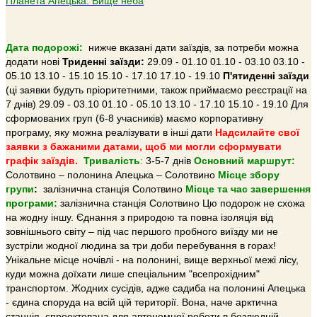
Планета Апецька. Вище неба
Дата подорожі:
нижче вказані дати заїздів, за потреби можна
додати нові
Триденні заїзди:
29.09 - 01.10 01.10 - 03.10 03.10 -
05.10 13.10 - 15.10 15.10 - 17.10 17.10 - 19.10
П'ятиденні заїзди
(ці заявки будуть пріоритетними, також приймаємо реєстрації на
7 днів) 29.09 - 03.10 01.10 - 05.10 13.10 - 17.10 15.10 - 19.10 Для
сформованих груп (6-8 учасників) маємо корпоративну
програму, яку можна реалізувати в інші дати
Надсилайте свої
заявки з бажаними датами, щоб ми могли сформувати
графік заїздів.
Тривалiсть
:
3-5-7 днів
Основний маршрут:
Солотвино – полонина Апецька – Солотвино
Місце збору
групи
:
залізнична станція Солотвино
Місце та час завершення
програми:
залізнична станція Солотвино Цю подорож не схожа
на жодну іншу. Єднання з природою та повна ізоляція від
зовнішнього світу – під час першого пробного виїзду ми не
зустріли жодної людина за три доби перебування в горах!
Унікальне місце ночівлі - на полонині, вище верхньої межі лісу,
куди можна доїхати лише спеціальним "всепрохідним"
транспортом. Жодних сусідів, адже садиба на полонині Апецька
- єдина споруда на всій цій території. Вона, наче арктична
станція, спроектована для автономної роботи в безлюдній