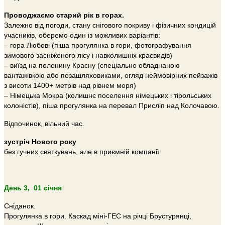
Проводжаємо старий рік в горах.
Залежно від погоди, стану снігового покриву і фізичних кондицій
учасників, оберемо один із можливих варіантів:
– гора Любові (піша прогулянка в гори, фотографування
зимового засніженого лісу і навколишніх краєвидів)
– виїзд на полонину Красну (спеціально обладнаною
вантажівкою або позашляховиками, огляд неймовірних пейзажів
з висоти 1400+ метрів над рівнем моря)
– Німецька Мокра (колишнє поселення німецьких і тірольських
колоністів), піша прогулянка на перевал Присліп над Колочавою.
Відпочинок, вільний час.
зустріч Нового року
без гучних святкувань, але в приємній компанії
День 3, 01 січня
Сніданок.
Прогулянка в гори. Каскад міні-ГЕС на річці Брустурянці,