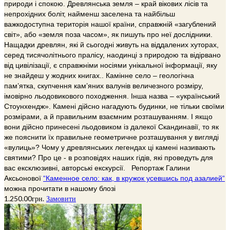
природи і спокою. Древлянська земля – край вікових лісів та
непрохідних боліт, найменш заселена та найбільш
важкодоступна територія нашої країни, справжній «загублений
світ», або «земля поза часом», як пишуть про неї дослідники.
Нащадки древлян, які й сьогодні живуть на віддалених хуторах,
серед тисячолітнього пралісу, наодинці з природою та відірвано
від цивілізації, є справжніми носіями унікальної інформації, яку
не знайдеш у жодних книгах.. Камінне село – геологічна
пам’ятка, скупчення кам’яних валунів величезного розміру,
імовірно льодовикового походження. Інша назва – «український
Стоунхендж». Камені дійсно нагадують будинки, не тільки своїми
розмірами, а й правильним взаємним розташуванням. І якщо
вони дійсно принесені льодовиком із далекої Скандинавії, то як
же пояснити їх правильне геометричне розташування у вигляді
«вулиць»? Чому у древлянських легендах ці камені називають
святими? Про це - в розповідях наших гідів, які проведуть для
вас ексклюзивні, авторські екскурсії. Репортаж Галини
Аксьонової
“Каменное село: как, в кружок усевшись под азалией
“
можна прочитати в нашому блозі
1.250.00
грн.
Замовити