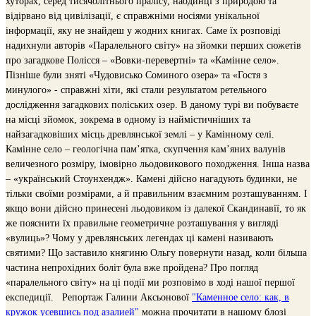
хуторах, серед тисячолітнього пралісу, наодинці з природою та
відірвано від цивілізації, є справжніми носіями унікальної
інформації, яку не знайдеш у жодних книгах. Саме їх розповіді
надихнули авторів «Паралельного світу» на зйомки перших сюжетів
про загадкове Полісся – «Вовки-перевертні» та «Камінне село».
Пізніше були зняті «Чудовисько Соминого озера» та «Гостя з
минулого» - справжні хіти, які стали результатом ретельного
дослідження загадкових поліських озер.
В даному турі ви побуваєте
на місці зйомок, зокрема в одному із наймістичніших та
найзагадковіших місць древлянської землі – у Камінному селі.
Камінне село – геологічна пам’ятка, скупчення кам’яних валунів
величезного розміру, імовірно льодовикового походження. Інша назва
– «український Стоунхендж». Камені дійсно нагадують будинки, не
тільки своїми розмірами, а й правильним взаємним розташуванням. І
якщо вони дійсно принесені льодовиком із далекої Скандинавії, то як
же пояснити їх правильне геометричне розташування у вигляді
«вулиць»? Чому у древлянських легендах ці камені називають
святими? Що заставило княгиню Ольгу повернути назад, коли більша
частина непрохідних боліт була вже пройдена? Про погляд
«паралельного світу» на ці події ми розповімо в ході нашої першої
експедиції.
Репортаж Галини Аксьонової
"Каменное село: как, в
кружок усевшись под азалией
"
можна прочитати в нашому блозі