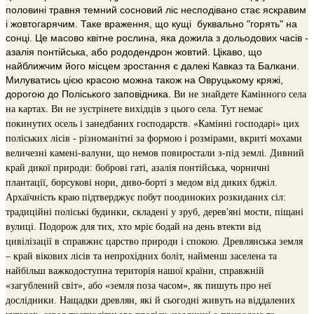
половині травня темний сосновий ліс несподівано стає яскравим
і жовтогарячим. Таке враження, що кущі буквально "горять" на
сонці. Це масово квітне рослина, яка дожила з дольодових часів -
азалія понтійська, або рододендрон жовтий. Цікаво, що
найближчим його місцем зростання є далекі Кавказ та Балкани.
Милуватись цією красою можна також на Овруцькому кряжі,
дорогою до Поліського заповідника.
Ви не знайдете Камінного села
на картах. Ви не зустрінете вихідців з цього села. Тут немає
покинутих осель і занедбаних господарств.
«Камінні господарі» цих
поліських лісів - різноманітні за формою і розмірами, вкриті мохами
величезні камені-валуни, що немов повиростали з-під землі. Дивний
край дикої природи: боброві гаті, азалія понтійська, чорничні
плантації, борсукові нори, диво-борті з медом від диких бджіл.
Архаїчність краю підтверджує побут поодиноких розкиданих сіл:
традиційні поліські будинки, складені у зруб, дерев'яні мости, піщані
вулиці.
Подорож для тих, хто мріє бодай на день втекти від
цивілізації в справжнє царство природи і спокою.
Древлянська земля
– край вікових лісів та непрохідних боліт, найменш заселена та
найбільш важкодоступна територія нашої країни, справжній
«загублений світ», або «земля поза часом», як пишуть про неї
дослідники. Нащадки древлян, які й сьогодні живуть на віддалених