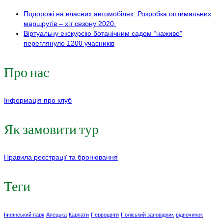
Подорожі на власних автомобілях. Розробка оптимальних
маршрутів – хіт сезону 2020.
Віртуальну екскурсію ботанічним садом “наживо”
переглянуло 1200 учасників
Про нас
Інформація про клуб
Як замовити тур
Правила реєстрації та бронювання
Теги
Ічнянський парк
Апецька
Карпати
Первоцвіти
Поліський заповідник
відпочинок