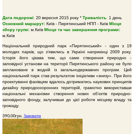
Дата подорожі
:
20 вересня 2015 року *
Тривалiсть
:
1 день
Основний маршрут:
Київ - Пирятинський НПП - Київ
Місце
збору групи:
м.Київ
Місце та час завершення програми:
м.Київ
Національний природний парк «Пирятинський» - один з 19
молодих парків, що з’явились в Україні наприкінці 2009 року.
Історія його цікава тим, що саме створення природно -
заповідної установи на території Пирятинського району не було
заплановане в жодній із загальнодержавних програм. Цей
національний парк став результатом ініціативи «знизу». При його
проектуванні фахівцям вдалось дотриматись наукових принципів
дизайну природоохоронних територій, грамотно використавши
національні механізми створення нових об’єктів природно-
заповідного фонду, залучивши до цієї роботи місцеву владу та
громаду.
390.00
грн.
Замовити