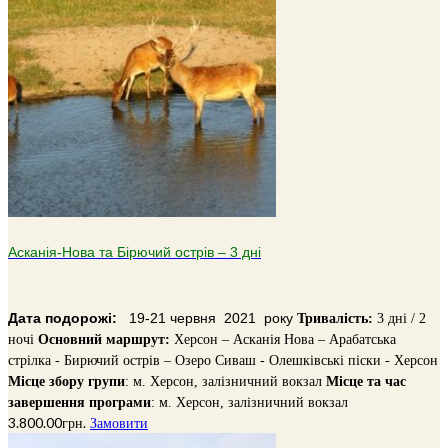
Асканія-Нова та Бірючий острів – 3 дні
Дата подорожі:
19-21 червня 2021 року
Тривалiсть:
3 дні / 2
ночі
Основний маршрут:
Херсон – Асканія Нова – Арабатська
стрілка - Бирючий острів – Озеро Сиваш - Олешківські піски - Херсон
Місце збору групи
: м. Херсон, залізничний вокзал
Місце та час
завершення програми
: м. Херсон, залізничний вокзал
3.800.00
грн.
Замовити