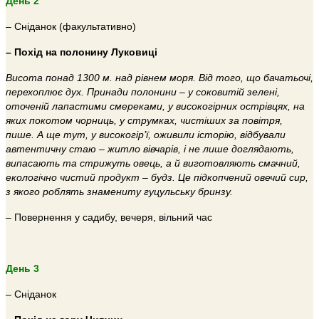
День 2
– Сніданок (факультативно)
– Похід на полонину Луковиці
Висота понад 1300 м. над рівнем моря. Від того, що бачатьочі,
перехоплює дух. Принади полонини – у соковитій зелені,
оточеній лапастими смереками, у високогірних острівцях, на
яких покотом чорниць, у струмках, чистіших за повітря,
пише. А ще тут, у високогір’ї, оживили історію, відбували
автентичну стаю – житло вівчарів, і не лише доглядають,
випасають та стрижуть овець, а й виготовляють смачний,
екологічно чистий продукт – будз. Це підкопчений овечий сир,
з якого роблять знамениту гуцульську бринзу.
– Повернення у садибу, вечеря, вільний час
День 3
– Сніданок