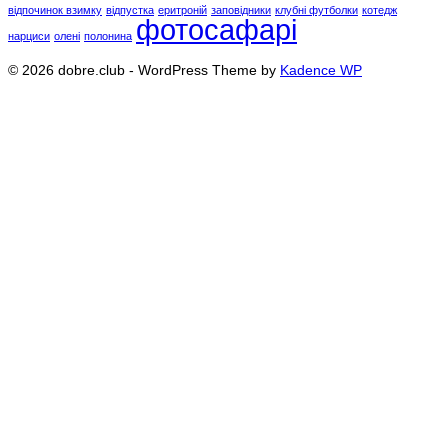
відпочинок взимку
відпустка
еритроній
заповідники
клубні футболки
котедж
фотосафарі
нарциси
олені
полонина
© 2026 dobre.club - WordPress Theme by
Kadence WP