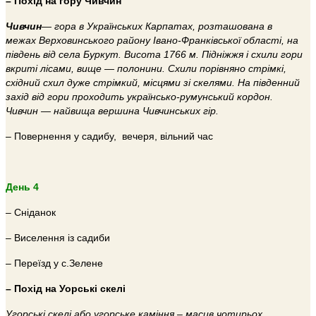
– Похід на гору Чивчин
Чивчин
— гора в Українських Карпатах, розташована в
межах Верховинського району Івано-Франківської області, на
південь від села Буркут. Висота 1766 м. Підніжжя і схили гори
вкриті лісами, вище — полонини. Схили порівняно стрімкі,
східний схил дуже стрімкий, місцями зі скелями. На південний
захід від гори проходить українсько-румунський кордон.
Чивчин — найвища вершина Чивчинських гір.
– Повернення у садибу, вечеря, вільний час
День 4
– Сніданок
– Виселення із садиби
– Переїзд у с.Зелене
– Похід на Уорські скелі
Угорські скелі або угорське каміння – масив чотирьох