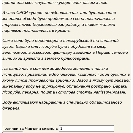
припинила своє існування і курорт зник разом з нею.
В часи СРСР курорт не відновлювали, але бутилювання
мінеральної води було продовжено і вона постачалась в
торгові точки Верховинського району, а також малими
партіями поставлялась в Кремль.
Саме село було перетворено в лісорубський та сплавний
вузол. Бараки для лісорубів були побудовані на місці
величезного військового цвинтару загиблих в Першій світовій
війні, який зрівняли з землею бульдозерами.
На даний час в селі немає жодного жителя, є тільки
лісництво, приватний відпочинковий комплекс і один будинок в
якому літом проживають грибники. Завод в якому бутилювали
мінеральну воду не функціонує, обладнання розібрано. Бараки
лісорубів, пекарня, пошта і столова стоять напівзруйновані.
Воду відпочиваючі набирають з спеціально облаштованого
джерела.
Гриняви та Чивчини кількість