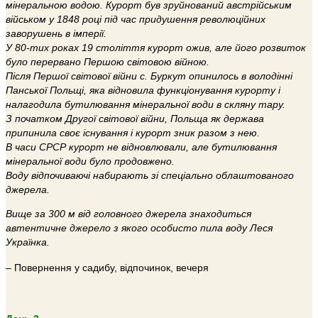
мінеральною водою. Курорт був зруйнований австрійським
військом у 1848 році під час придушення революційних
заворушень в імперії.
У 80-тих роках 19 століття курорт ожив, але його розвиток
було перервано Першою світовою війною.
Після Першої світової війни с. Буркут опинилось в володінні
Панської Польщі, яка відновила функціонування курорту і
налагодила бутилювання мінеральної води в скляну тару.
З початком Другої світової війни, Польща як держава
припинила своє існування і курорт зник разом з нею.
В часи СРСР курорт не відновлювали, але бутилювання
мінеральної води було продовжено.
Воду відпочиваючі набирають зі спеціально облаштованого
джерела.
Вище за 300 м від головного джерела знаходиться
автентичне джерело з якого особисто пила воду Леся
Українка.
– Повернення у садибу, відпочинок, вечеря