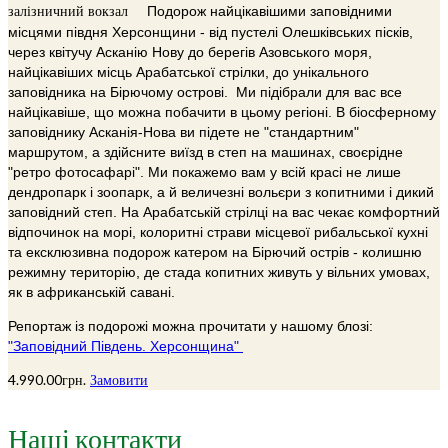
Подорож найцікавішими заповідними
залізничний вокзал
місцями півдня Херсонщини - від пустелі Олешківських пісків,
через квітучу Асканію Нову до берегів Азовського моря,
найцікавіших місць Арабатської стрілки, до унікального
заповідника на Бірючому острові. Ми підібрали для вас все
найцікавіше, що можна побачити в цьому регіоні. В біосферному
заповіднику Асканія-Нова ви підете не "стандартним"
маршрутом, а здійсните виїзд в степ на машинах, своєрідне
"ретро фотосафарі". Ми покажемо вам у всій красі не лише
дендропарк і зоопарк, а й величезні вольєри з копитними і дикий
заповідний степ. На Арабатській стрілці на вас чекає комфортний
відпочинок на морі, колоритні страви місцевої рибальської кухні
та ексклюзивна подорож катером на Бірючий острів - колишню
режимну територію, де стада копитних живуть у вільних умовах,
як в африканській савані.
Репортаж із подорожі можна прочитати у нашому блозі:
"Заповідний Південь. Херсонщина"
4.990.00
грн.
Замовити
Наші контакти