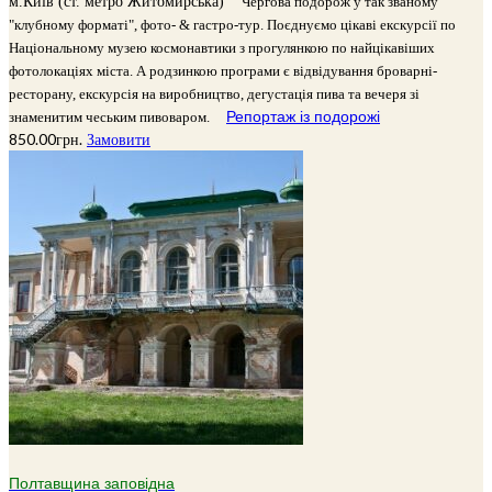
м.Київ (ст. метро Житомирська)
Чергова подорож у так званому
"клубному форматі", фото- & гастро-тур. Поєднуємо цікаві екскурсії по
Національному музею космонавтики з прогулянкою по найцікавіших
фотолокаціях міста. А родзинкою програми є відвідування броварні-
ресторану, екскурсія на виробництво, дегустація пива та вечеря зі
Репортаж із подорожі
знаменитим чеським пивоваром.
850.00
грн.
Замовити
Полтавщина заповідна