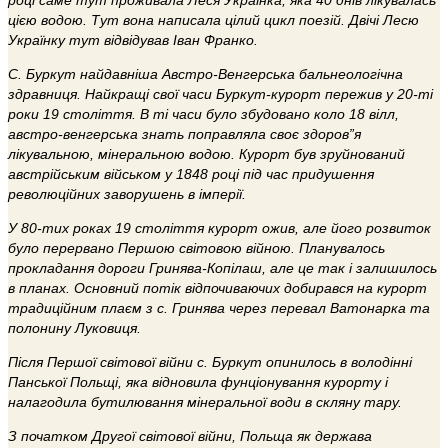
цією водою. Тут вона написала цілий цикл поезій. Двічі Лесю
Українку тут відвідував Іван Франко.
С. Буркут найдавніша Австро-Венгерська бальнеологічна
здравниця. Найкращі свої часи Буркут-курорт пережив у 20-ті
роки 19 століття. В ті часи було збудовано коло 18 вілл,
австро-венгерська знать поправляла своє здоров”я
лікувальною, мінеральною водою. Курорт був зруйнований
австрійським військом у 1848 році під час придушення
революційних заворушень в імперії.
У 80-тих роках 19 століття курорт ожив, але його розвиток
було перервано Першою світовою війною. Планувалось
прокладання дороги Гринява-Копілаш, але це так і залишилось
в планах. Основний потік відпочиваючих добирався на курорт
традиційним плаєм з с. Гринява через перевал Ватонарка та
полонину Луковиця.
Після Першої світової війни с. Буркут опинилось в володінні
Панської Польщі, яка відновила фунціонування курорту і
налагодила бутилювання мінеральної води в скляну тару.
З початком Другої світової війни, Польща як держава