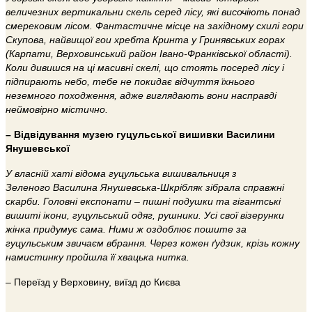
величезних вертикальни скель серед лісу, які височіють понад
смерековим лісом. Фантастичне місце на західному схилі гори
Скупова, найвищої гои хребта Кринта у Гринявських горах
(Карпати, Верховинський район Івано-Франківської області).
Коли дивишся на ці масивні скелі, що стоять посеред лісу і
підпирають небо, тебе не покидає відчуття їхнього
неземного походження, адже виглядають вони насправді
неймовірно містично.
– Відвідування музею гуцульської вишивки Василини
Янушевської
У власній хаті відома гуцульська вишивальниця з
Зеленого Василина Янушевська-Шкрібляк
зібрала справжні
скарби. Головні експонати – пишні подушки та гігантські
вишиті ікони, гуцульський одяг, рушники. Усі свої візерунки
жінка придумує сама. Ними ж оздоблює пошите за
гуцульським звичаєм вбрання. Через кожен ґудзик, крізь кожну
намистинку пройшла її хвацька нитка.
– Переїзд у Верховину, виїзд до Києва