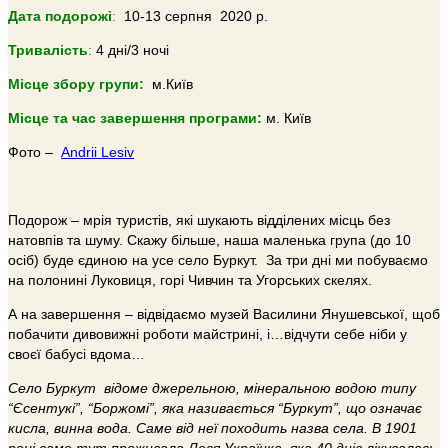
Дата подорожі
:
10-13 серпня 2020 р.
Тривалiсть
:
4 дні/3 ночі
Місце збору групи:
м.Київ
Місце та час завершення програми:
м. Київ
Фото –
Andrii Lesiv
Подорож – мрія туристів, які шукають відділених місць без
натовпів та шуму. Скажу більше, наша маленька група (до 10
осіб) буде єдиною на усе село Буркут. За три дні ми побуваємо
на полонині Луковиця, горі Чивчин та Угорських скелях.
А на завершення – відвідаємо музей Василини Янушевської, щоб
побачити дивовижні роботи майстрині, і…відчути себе ніби у
своєї бабусі вдома…
Село Буркут відоме джерельною, мінеральною водою типу
“Єсентукі”, “Боржомі”, яка називається “Буркут”, що означає
кисла, винна вода. Саме від неї походить назва села. В 1901
році саме тут проживала Леся Українка, яка 40 днів лікувалась