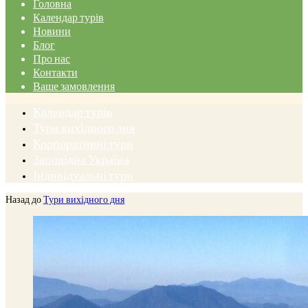
Головна
Календар турів
Новини
Блог
Про нас
Контакти
Ваше замовлення
Календар турів
Тури вихідного дня
Корпоративні тури
Заповідна Україна
Індивідуальні тури
Назад до
Тури вихідного дня