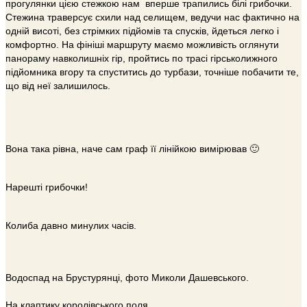
прогулянки цією стежкою нам вперше трапились білі грибочки.
Стежина траверсує схили над селищем, ведучи нас фактично на
одній висоті, без стрімких підйомів та спусків, йдеться легко і
комфортно. На фініші маршруту маємо можливість оглянути
панораму навколишніх гір, пройтись по трасі гірськолижного
підйомника вгору та спуститись до турбази, точніше побачити те,
що від неї залишилось.
Вона така рівна, наче сам граф її лінійкою вимірював 🙂
Нарешті грибочки!
Колиба давно минулих часів.
Водоспад на Брустурянці, фото Миколи Дашевського.
На клаптику королівського поля…