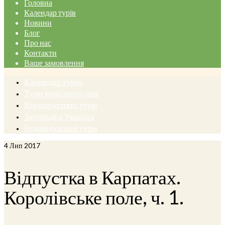
Головна
Календар турів
Новини
Блог
Про нас
Контакти
Ваше замовлення
Календар турів
Тури вихідного дня
Корпоративні тури
Заповідна Україна
Індивідуальні тури
4
Лип 2017
Відпустка в Карпатах.
Королівське поле, ч. 1.