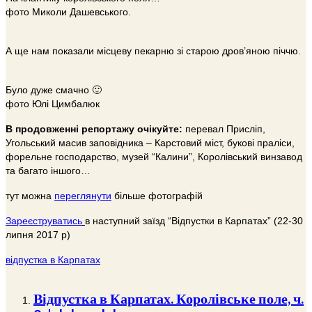
фото Миколи Дашевського.
А ще нам показали місцеву пекарню зі старою дров’яною піччю.
Було дуже смачно 🙂
фото Юлі Цимбалюк
В продовженні репортажу очікуйте:
перевал Присліп,
Угольський масив заповідника – Карстовий міст, букові праліси,
форельне господарство, музей “Калини”, Королівський винзавод
та багато іншого…
тут можна
переглянути
більше фотографій
Зареєструватись
в наступний заїзд “Відпустки в Карпатах” (22-30
липня 2017 р)
відпустка в Карпатах
Відпустка в Карпатах. Королівське поле, ч.