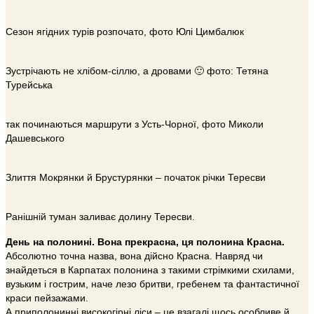
Сезон ягідних турів розпочато, фото Юлі Цимбалюк
Зустрічають не хлібом-сіллю, а дровами 🙂 фото: Тетяна
Турейська
так починаються маршрути з Усть-Чорної, фото Миколи
Дашевського
Злиття Мокрянки й Брустурянки – початок річки Тересви
Ранішній туман заливає долину Тересви.
День на полонині. Вона прекрасна, ця полонина Красна.
Абсолютно точна назва, вона дійсно Красна. Навряд чи
знайдеться в Карпатах полонина з такими стрімкими схилами,
вузьким і гострим, наче лезо бритви, гребенем та фантастичної
краси пейзажами.
А приполонинні високогірні ліси – це взагалі щось особливе й