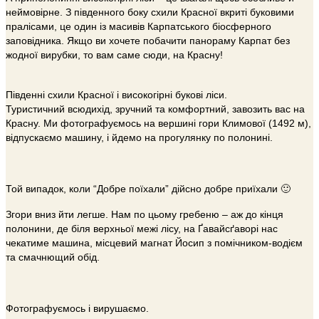
неймовірне. З південного боку схили Красної вкриті буковими
пралісами, це один із масивів Карпатського біосферного
заповідника. Якщо ви хочете побачити панораму Карпат без
жодної вирубки, то вам саме сюди, на Красну!
Південні схили Красної і високогірні букові ліси.
Туристичний всюдихід, зручний та комфортний, завозить вас на
Красну. Ми фотографуємось на вершині гори Климової (1492 м),
відпускаємо машину, і йдемо на прогулянку по полонині.
Той випадок, коли “Добре поїхали” дійсно добре приїхали 🙂
Згори вниз йти легше. Нам по цьому гребеню – аж до кінця
полонини, де біля верхньої межі лісу, на Ґавайсґаворі нас
чекатиме машина, місцевий магнат Йосип з помічником-водієм
та смачнющий обід.
Фотографуємось і вирушаємо.