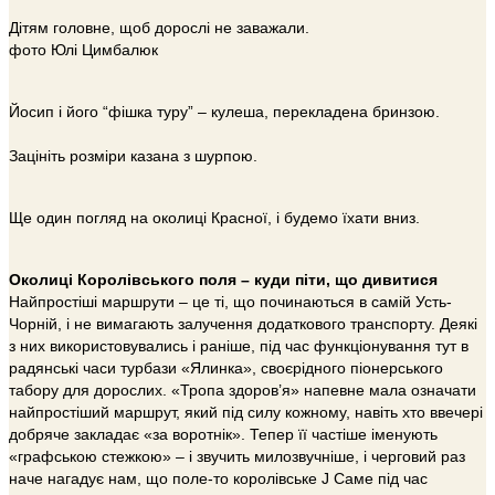
Дітям головне, щоб дорослі не заважали.
фото Юлі Цимбалюк
Йосип і його “фішка туру” – кулеша, перекладена бринзою.
Зацініть розміри казана з шурпою.
Ще один погляд на околиці Красної, і будемо їхати вниз.
Околиці Королівського поля – куди піти, що дивитися
Найпростіші маршрути – це ті, що починаються в самій Усть-
Чорній, і не вимагають залучення додаткового транспорту. Деякі
з них використовувались і раніше, під час функціонування тут в
радянські часи турбази «Ялинка», своєрідного піонерського
табору для дорослих. «Тропа здоров’я» напевне мала означати
найпростіший маршрут, який під силу кожному, навіть хто ввечері
добряче закладає «за воротнік». Тепер її частіше іменують
«графською стежкою» – і звучить милозвучніше, і черговий раз
наче нагадує нам, що поле-то королівське J Саме під час