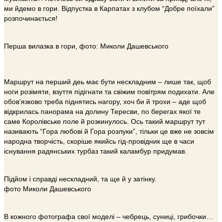
ми йдемо в гори. Відпустка в Карпатах з клубом “Добре поїхали”
розпочинається!
Перша вилазка в гори, фото: Миколи Дашевського
Маршрут на перший деь має бути нескладним – лише так, щоб
ноги розімяти, взуття підігнати та свіжим повітрям подихати. Але
обов’язково треба піднятись нагору, хоч би й трохи – аде щоб
відкрилась панорама на долину Тересви, по берегах якої те
саме Королівське поле й розкинулось. Ось такий маршрут тут
називають “Гора любові й Гора розлуки”, тільки це вже не зовсім
народна творчість, скоріше якийсь гід-провідник ще в часи
існування радянських турбаз такий каламбур придумав.
Підйом і справді нескладний, та ще й у затінку.
фото Миколи Дашевського
В кожного фотографа свої моделі – чебрець, суниці, грибочки…