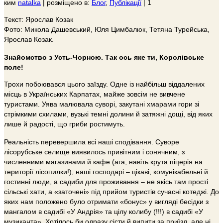
ким
natalka
|
розміщено в:
Блог
,
Публікації
|
1
Текст: Ярослав Козак
Фото: Микола Дашевський, Юля Цимбалюк, Тетяна Турейська,
Ярослав Козак.
Знайомство з Усть-Чорною. Так ось яке ти, Королівське
поле!
Трохи побоювався цього заїзду. Одне із найбільш віддалених
місць в Українських Карпатах, майже зовсім не вивчене
туристами. Уява малювала суворі, закутані хмарами гори зі
стрімкими схилами, вузькі темні долини й затяжні дощі, від яких
лише й радості, що гриби ростимуть.
Реальність перевершила всі наші сподівання. Суворе
лісорубське селище виявилось привітним і сонячним, з
численними магазинами й кафе (ага, навіть крута піцерія на
території лісопилки!), наші господарі – цікаві, комунікабельні й
гостинні люди, а садиби для проживання – не якісь там прості
сільські хати, а «заточені» під прийом туристів сучасні котеджі. До
яких нам положено було отримати «бонус» у вигляді бесідки з
мангалом в садибі «У Андрія» та цілу колибу (!!!) в садибі «У
музиканта». Хотілось би одразу сісти й випити за приїзд, але ні,