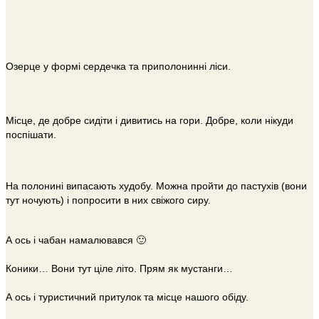
Озерце у формі сердечка та приполонинні ліси.
Місце, де добре сидіти і дивитись на гори. Добре, коли нікуди
поспішати.
На полонині випасають худобу. Можна пройти до пастухів (вони
тут ночують) і попросити в них свіжого сиру.
А ось і чабан намалювався 🙂
Коники… Вони тут ціле літо. Прям як мустанги…
А ось і туристичний притулок та місце нашого обіду.